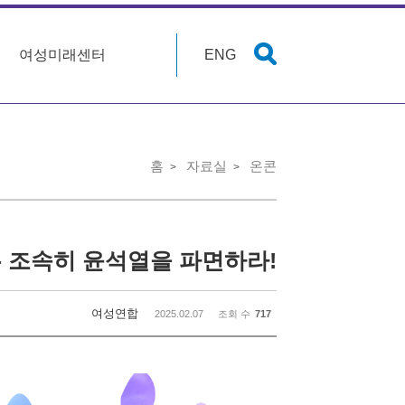
여성미래센터
ENG
홈
자료실
온콘
는 조속히 윤석열을 파면하라!
여성연합
2025.02.07
조회 수
717