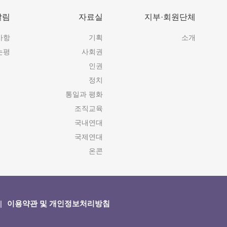
알림
자료실
지부·회원단체
사항
기획
소개
논평
사회권
인권
정치
통일과 평화
조직교육
국내연대
국제연대
온콘
이용약관 및 개인정보처리방침