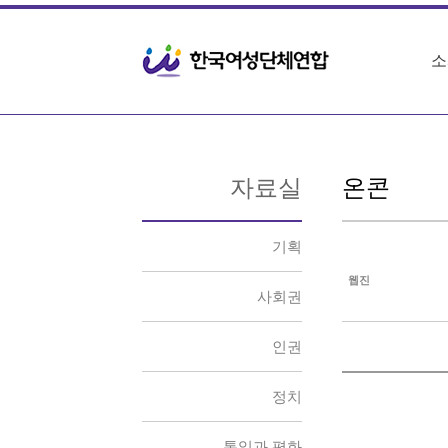
Sketchbook5, 스케치북5
Sketchbook5, 스케치북5
소
자료실
온콘
기획
웹진
사회권
인권
정치
통일과 평화