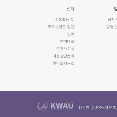
소개
주요활동·CI
공지
주요선언문·정관
성명·
연혁
역대대표
연간보고서
여성상담전화
찾아오시는길
KWAU
(사)한국여성단체연합