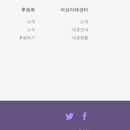
후원회
여성미래센터
소개
소개
소식
대관안내
후원하기
대관현황