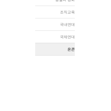
조직교육
국내연대
국제연대
온콘