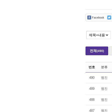
Facebook
전체
(490)
번호
분류
490
웹진
489
웹진
488
웹진
487
웹진