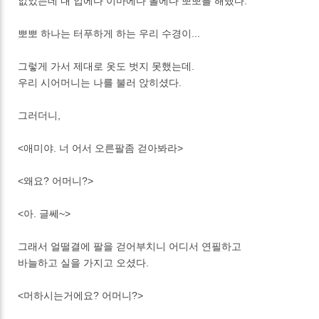
없었는데 내 입에다 이마에다 볼에다 뽀뽀를 해댔다.
뽀뽀 하나는 터푸하게 하는 우리 수경이...
그렇게 가서 제대로 옷도 벗지 못했는데.
우리 시어머니는 나를 불러 앉히셨다.
그러더니,
<애미야. 너 어서 오른팔좀 걷아봐라>
<왜요? 어머니?>
<아. 글쎄~>
그래서 얼떨결에 팔을 걷어부치니 어디서 연필하고
바늘하고 실을 가지고 오셨다.
<머하시는거에요? 어머니?>