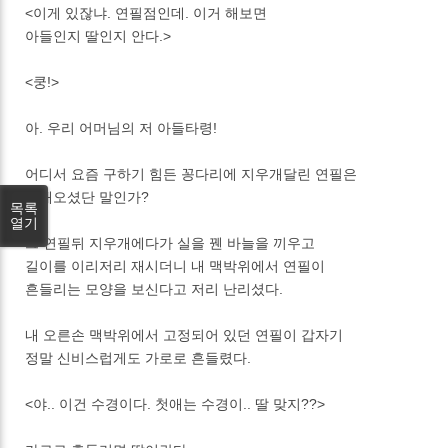
<이게 있잖냐. 연필점인데. 이거 해보면
아들인지 딸인지 안다.>
<쿵!>
아. 우리 어머님의 저 아들타령!
어디서 요즘 구하기 힘든 꽁다리에 지우개달린 연필은
구해오셨단 말인가?
목록
열기
그 연필뒤 지우개에다가 실을 꿴 바늘을 끼우고
길이를 이리저리 재시더니 내 맥박위에서 연필이
흔들리는 모양을 보신다고 저리 난리셨다.
내 오른손 맥박위에서 고정되어 있던 연필이 갑자기
정말 신비스럽게도 가로로 흔들렸다.
<야.. 이건 수경이다. 첫애는 수경이.. 딸 맞지??>