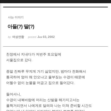
Sketchbook5, 스케치북5
사는 이야기
아들(?) 딸(?)
여성연합
Jan 03, 2002
by
posted
Sketchbook5, 스케치북5
친정에서 지내다가 저번주 토요일에
서울집으로 갔다.
증말 진짜루 무쟈게 가기 싫었지만, 밤마다 전화해서
통곡하며 엄마 왜 안오냐고 울부짖는 수경이 때문에
어쩔수 없이 눈물을 머금고 집으로 들어갔다.
들어서니,
수경이 내복바람에 머리는 산발을 해가지고서는
폴짝거리면서 나에게로 달려와 나는 미쳐 준비할 시간도