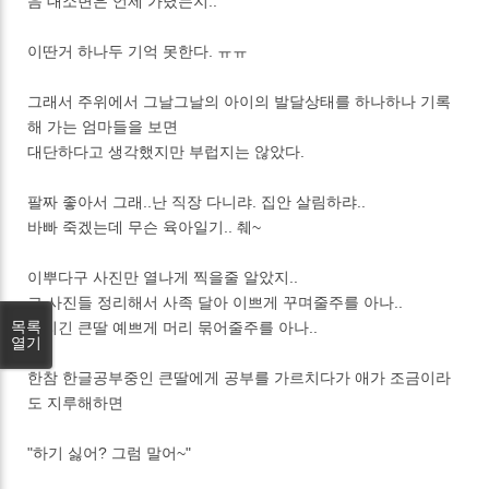
음 대소변은 언제 가렸는지..
이딴거 하나두 기억 못한다. ㅠㅠ
그래서 주위에서 그날그날의 아이의 발달상태를 하나하나 기록
해 가는 엄마들을 보면
대단하다고 생각했지만 부럽지는 않았다.
팔짜 좋아서 그래..난 직장 다니랴. 집안 살림하랴..
바빠 죽겠는데 무슨 육아일기.. 췌~
이뿌다구 사진만 열나게 찍을줄 알았지..
그 사진들 정리해서 사족 달아 이쁘게 꾸며줄주를 아나..
목록
머리긴 큰딸 예쁘게 머리 묶어줄주를 아나..
열기
한참 한글공부중인 큰딸에게 공부를 가르치다가 애가 조금이라
도 지루해하면
"하기 싫어? 그럼 말어~"