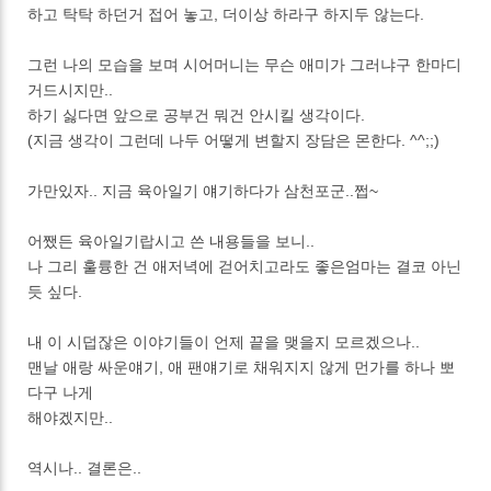
하고 탁탁 하던거 접어 놓고, 더이상 하라구 하지두 않는다.
그런 나의 모습을 보며 시어머니는 무슨 애미가 그러냐구 한마디
거드시지만..
하기 싫다면 앞으로 공부건 뭐건 안시킬 생각이다.
(지금 생각이 그런데 나두 어떻게 변할지 장담은 몬한다. ^^;;)
가만있자.. 지금 육아일기 얘기하다가 삼천포군..쩝~
어쨌든 육아일기랍시고 쓴 내용들을 보니..
나 그리 훌륭한 건 애저녁에 걷어치고라도 좋은엄마는 결코 아닌
듯 싶다.
내 이 시덥잖은 이야기들이 언제 끝을 맺을지 모르겠으나..
맨날 애랑 싸운얘기, 애 팬얘기로 채워지지 않게 먼가를 하나 뽀
다구 나게
해야겠지만..
역시나.. 결론은..