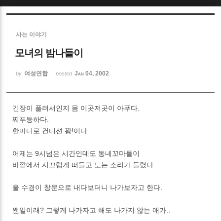
Sketchbook5, 스케치북5
사는 이야기
모녀의 밤나들이
여성연합
Jan 04, 2002
by
posted
Sketchbook5, 스케치북5
긴장이 풀려서인지 몸 이곳저곳이 아푸다.
찌푸등하다.
한마디로 컨디션 꽝!이다.
어제는 9시넘은 시간인데도 동네꼬마들이
바깥에서 시끄럽게 떠들고 노는 소리가 들렸다.
울 수경이 창문으로 내다보더니 나가보자고 한다.
왠일이래? 그렇게 나가자고 해도 나가지 않는 애가..