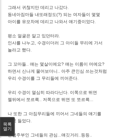
그래서 귀찮지만 데리고 나갔다.
동네아짐마들 내또래정도(?) 되는 여자들이 몇몇
아이를 유모차에 데리고 나와서 얘기중이었다.
평소 얼굴은 알고 있던터라.
인사를 나누고, 수경이더러 그 아이들 무리에 가서
놀라고 했다.
그 꼬마들.. 얘는 몇살이에요? 얘는 이름이 머에요?
하면서 신나게 물어보더니.. 아주 큰인심 쓰는것처럼
우리 수경이를 그 무리들에 끼어준다.
우리 수경이 열심히 따라다닌다. 이쪽으로 뛰면
젤뒤에서 쪼르륵.. 저쪽으로 뛰면 또 쪼르륵...
나 또한 그 아짐무리들에 끼어서 그네들의 얘기를
주로 들었다.
목록
열기
전업주부인 그네들의 관심...얘깃거리..등등..