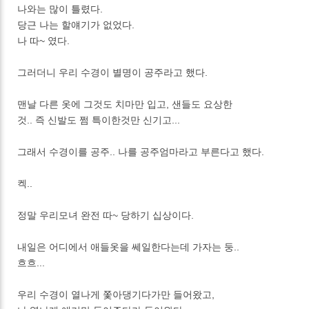
나와는 많이 틀렸다.
당근 나는 할얘기가 없었다.
나 따~ 였다.
그러더니 우리 수경이 별명이 공주라고 했다.
맨날 다른 옷에 그것도 치마만 입고, 샌들도 요상한
것.. 즉 신발도 쩜 특이한것만 신기고...
그래서 수경이를 공주.. 나를 공주엄마라고 부른다고 했다.
켁..
정말 우리모녀 완전 따~ 당하기 십상이다.
내일은 어디에서 애들옷을 쎄일한다는데 가자는 둥..
흐흐...
우리 수경이 열나게 쫓아댕기다가만 들어왔고,