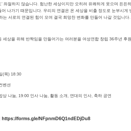
도’ 좌절하지 않습니다. 험난한 세상이지만 오히려 유쾌하게 웃으며 든든
들어 나가기 때문입니다. 우리의 연결은 온 세상을 비출 정도로 눈부시게
하는 서로의 연결된 힘이 모여 결국 희망찬 변화를 만들어 나갈 것입니다.
등 세상을 위해 반짝임을 만들어가는 여러분을 여성연합 창립 36주년 후
일(목) 18:30
 컨벤션
0 밥상 나눔, 19:00 인사 나눔, 활동 소개, 연대의 인사, 축하 공연
기
https://forms.gle/NFpnmD6Q1ndEDjDu8