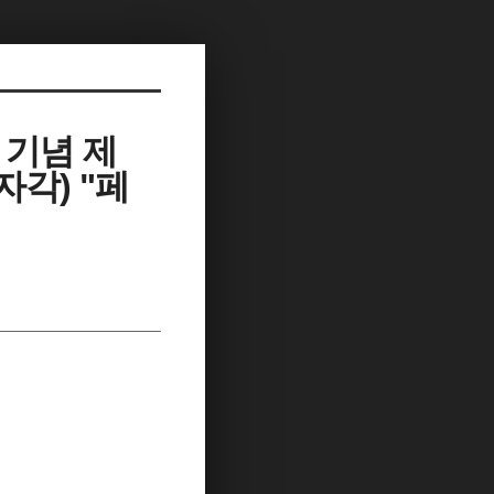
 기념 제
자각) "페