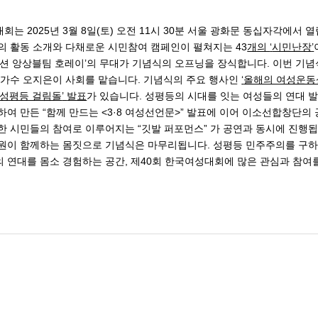
대회는 2025년 3월 8일(토) 오전 11시 30분 서울 광화문 동십자각에서 
의 활동 소개와 다채로운 시민참여 캠페인이 펼쳐지는 43
개의
‘
시민난장
’
커션 앙상블팀 호레이’의 무대가 기념식의 오프닝을 장식합니다. 이번 기
 가수 오지은이 사회를 맡습니다. 기념식의 주요 행사인
‘
올해의 여성운동
성평등 걸림돌
’
발표
가 있습니다. 성평등의 시대를 잇는 여성들의 연대 
여 만든 “함께 만드는 <3·8 여성선언문>” 발표에 이어 이소선합창단의
한 시민들의 참여로 이루어지는 “깃발 퍼포먼스” 가 공연과 동시에 진행
원이 함께하는 몸짓으로 기념식은 마무리됩니다. 성평등 민주주의를 구하
 연대를 몸소 경험하는 공간, 제40회 한국여성대회에 많은 관심과 참여