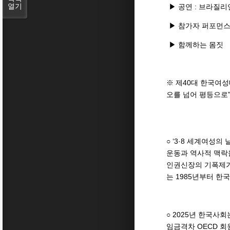
열기
▶ 공연 : 브라질
▶ 참가자 퍼포먼스
▶ 함께하는 몸짓
※ 제40대 한국여성
오를 넘어 평등으로
○ ‘3·8 세계여성
운동과 역사적 맥락
인권신장의 기폭제가
는 1985년부터 한
○ 2025년 한국사
임금격차 OECD 회