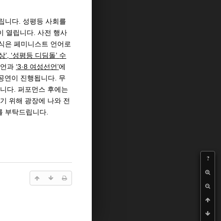
열립니다. 성평등 사회를
이 열립니다. 사전 행사
념식은 페미니스트 언어로
상
’, ‘
성평등 디딤돌
’
수
발언과
‘3·8
여성선언
’
에
 공연이 진행됩니다. 무
됩니다. 퍼포먼스 후에는
기 위해 광장에 나와 전
를 부탁드립니다.
?