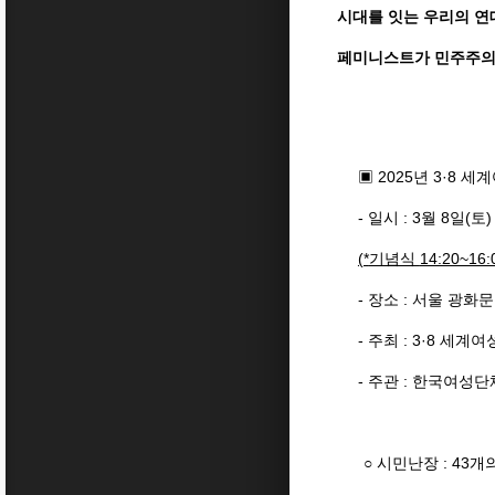
시대를 잇는 우리의 연
페미니스트가 민주주의
▣ 2025년 3·8 
- 일시 : 3월 8일(토
(*
기념식
14:20~16:
- 장소 : 서울 광화
- 주최 : 3·8 세
- 주관 : 한국여성
○ 시민난장 : 43개의