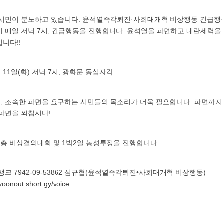
 시민이 분노하고 있습니다. 윤석열즉각퇴진·사회대개혁 비상행동 긴급행
지 매일 저녁 7시, 긴급행동을 진행합니다. 윤석열을 파면하고 내란세력
니다!!
3월 11일(화) 저녁 7시, 광화문 동십자각
, 조속한 파면을 요구하는 시민들의 목소리가 더욱 필요합니다. 파면까지
 파면을 외칩시다!
주노총 비상결의대회 및 1박2일 농성투쟁을 진행합니다.
뱅크 7942-09-53862 심규협(윤석열즉각퇴진•사회대개혁 비상행동)
/yoonout.short.gy/voice