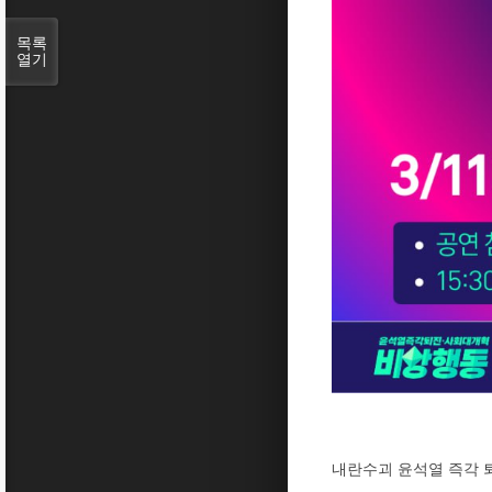
목록
열기
내란수괴 윤석열 즉각 