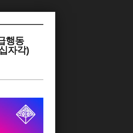
긴급행동
동십자각)