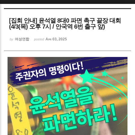
Sketchbook5, 스케치북5
[집회 안내] 윤석열 8대0 파면 촉구 끝장 대회
(4/3(목) 오후 7시 / 안국역 6번 출구 앞)
여성연합
Apr 03, 2025
by
posted
Sketchbook5, 스케치북5