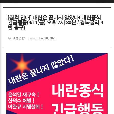
Sketchbook5, 스케치북5
[집회 안내] 내란은 끝나지 않았다! 내란종식
긴급행동(4/11(금) 오후 7시 30분 / 경복궁역 4
번 출구)
여성연합
Apr 10, 2025
by
posted
Sketchbook5, 스케치북5