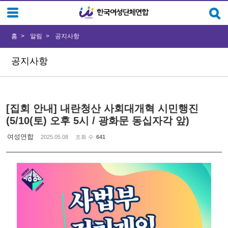
Sketchbook5, 스케치북5
Sketchbook5, 스케치북5
홈
알림
공지사항
공지사항
[집회 안내] 내란청산 사회대개혁 시민행진
(5/10(토) 오후 5시 / 광화문 동십자각 앞)
여성연합
2025.05.08
조회 수
641