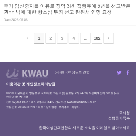
후기 임신중지를 이유로 징역 3년, 집행유예 5년을 선고받은
권○○ 님에 대한 항소심 무죄 선고 탄원서 연명 요청
Date
2026.05.06
1
2
3
4
...
102
(사)한국여성단체연합
이용약관 및 개인정보처리방침
07229 서울특별시 영등포구 국회대로 55길 6 (영등포동 7가 94-59) 여성미래센터 501호 (사)
한국여성단체연합
전화 02)313-1632 / 팩스 02)313-1649 / 전자우편
Kwau@women21.or.kr
고유번호 203-82-33289 / 대표 : 양이현경, 로리주희, 이정아
국세청
성평등가족부
한국여성단체연합의 새로운 소식을 이메일로 받아보세요