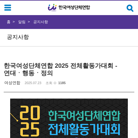
Sketchbook5, 스케치북5
Sketchbook5, 스케치북5
홈
알림
공지사항
공지사항
한국여성단체연합 2025 전체활동가대회 -
연대ㆍ행동ㆍ정의
여성연합
2025.07.23
조회 수
1185