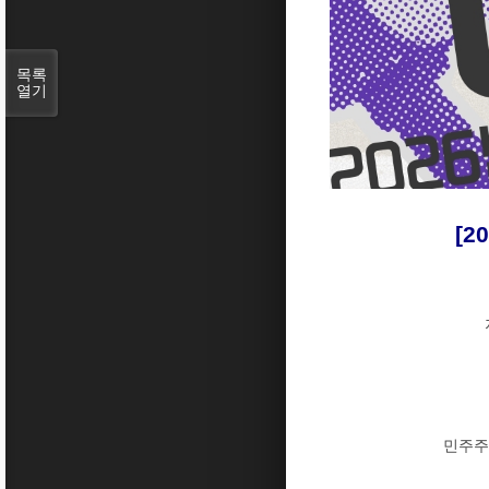
목록
열기
[2
민주주