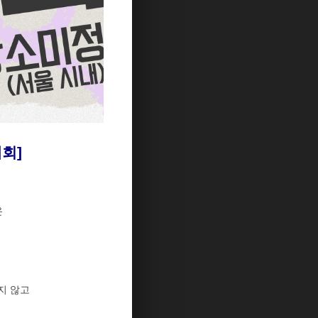
대회]
온
지 않고