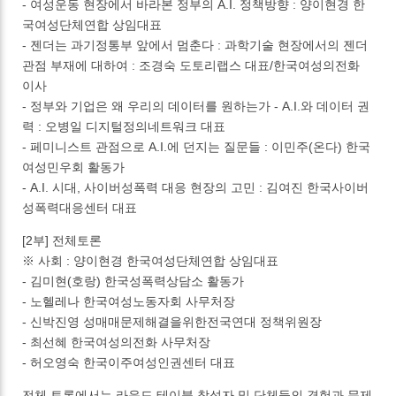
- 여성운동 현장에서 바라본 정부의 A.I. 정책방향 : 양이현경 한
국여성단체연합 상임대표
- 젠더는 과기정통부 앞에서 멈춘다 : 과학기술 현장에서의 젠더
관점 부재에 대하여 : 조경숙 도토리랩스 대표/한국여성의전화
이사
- 정부와 기업은 왜 우리의 데이터를 원하는가 - A.I.와 데이터 권
력 : 오병일 디지털정의네트워크 대표
- 페미니스트 관점으로 A.I.에 던지는 질문들 : 이민주(온다) 한국
여성민우회 활동가
- A.I. 시대, 사이버성폭력 대응 현장의 고민 : 김여진 한국사이버
성폭력대응센터 대표
[2부] 전체토론
※ 사회 : 양이현경 한국여성단체연합 상임대표
- 김미현(호랑) 한국성폭력상담소 활동가
- 노헬레나 한국여성노동자회 사무처장
- 신박진영 성매매문제해결을위한전국연대 정책위원장
- 최선혜 한국여성의전화 사무처장
- 허오영숙 한국이주여성인권센터 대표
전체 토론에서는 라운드 테이블 참석자 및 단체들의 경험과 문제