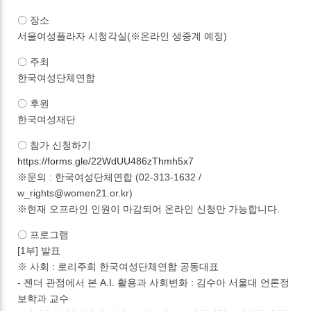
〇 장소
서울여성플라자 시청각실(※온라인 생중계 예정)
〇 주최
한국여성단체연합
〇 후원
한국여성재단
〇 참가 신청하기
https://forms.gle/22WdUU486zThmh5x7
※문의 : 한국여성단체연합 (02-313-1632 /
w_rights@women21.or.kr)
※현재 오프라인 인원이 마감되어 온라인 신청만 가능합니다.
〇 프로그램
[1부] 발표
※ 사회 : 로리주희 한국여성단체연합 공동대표
- 젠더 관점에서 본 A.I. 활용과 사회변화 : 김수아 서울대 언론정
보학과 교수