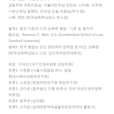
공동주최 국회의원실: 더불어민주당 전진숙, 서미화, 이주희,
기본소득당 용혜인, 진보당 손솔 의원실(추가 중)
사회: 최란 (한국성폭력상담소 부소장)
발제1. 동의 기준의 미국 성폭력 형법 - 기준 및 절차적
합리성, Ramona C. Albin 교수 (Cumberland School of Law,
Samford University)
발제2. 한국 형법상 강간 관련죄의 문제점 및 대안, 김혜정
(한국성폭력상담소 소장, 강간죄개정연대회의)
좌장 : 이숙진 (국가인권위원회 상임위원)
토론1. 이창환 (서울가정법원 판사, 법원
현대사회와성범죄연구회)
토론2. 소은영 (헌법재판연구원 책임연구관)
토론3. 전다운 (법무법인 지향 변호사, 민변 여성인권위원회
위원장)
토론4. 법무부 (섭외중)
토론5. 신지영 (성매매문제해결을위한전국연대 활동가)