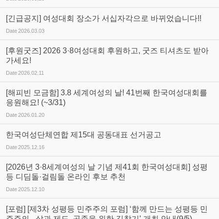
[긴급공지] 여성대회 장소가 서십자각으로 바뀌었습니다!!
Date
2026.03.03
[후원굿즈] 2026 3·8여성대회 후원하고, 굿즈 티셔츠도 받아
가세요!
Date
2026.02.11
[해피빈 모금함] 3.8 세계여성의 날! 41번째 한국여성대회를
응원해요! (~3/31)
Date
2026.01.20
한국여성단체연합 제15대 공동대표 선거공고
Date
2025.12.16
[2026년 3·8세계여성의 날 기념 제41회 한국여성대회] 성평
등 디딤돌·걸림돌 온라인 후보 추천
Date
2025.12.10
[포럼] [제3차 성평등 민주주의 포럼] ‘함께 만드는 성평등 민
주주의 - 삶과 제도, 공존을 위한 길찾기’ 개최 안내(9/5)