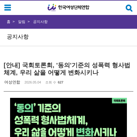
Sketchbook5, 스케치북5
Sketchbook5, 스케치북5
홈
알림
공지사항
공지사항
[안내] 국회토론회, '동의'기준의 성폭력 형사법
체계, 우리 삶을 어떻게 변화시키나
여성연합
2026.05.04
조회 수
627