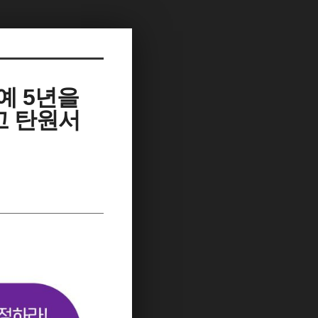
예 5년을
고 탄원서