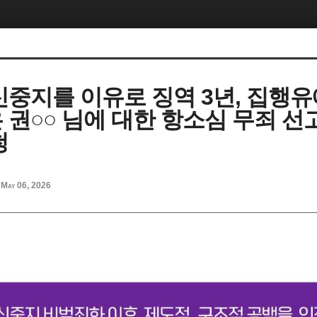
신중지를 이유로 징역 3년, 집행유
 권○○ 님에 대한 항소심 무죄 선
청
May 06, 2026