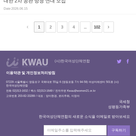
대한 2차 공판 방청 연대 모집
Date
2026.06.15
1
2
3
4
...
102
(사)한국여성단체연합
이용약관 및 개인정보처리방침
07229 서울특별시 영등포구 국회대로 55길 6 (영등포동 7가 94-59) 여성미래센터 501호 (사)
한국여성단체연합
전화 02)313-1632 / 팩스 02)313-1649 / 전자우편
Kwau@women21.or.kr
고유번호 203-82-33289 / 대표 : 양이현경, 로리주희, 이정아
국세청
성평등가족부
한국여성단체연합의 새로운 소식을 이메일로 받아보세요
구독하기