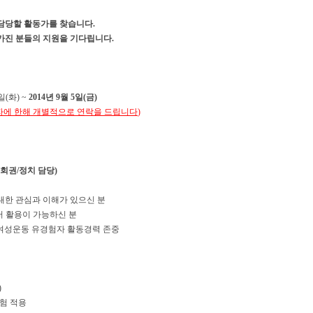
담당할 활동가를 찾습니다
.
가진 분들의 지원을 기다립니다
.
일
(화
) ~
2014
년 9
월 5
일
(금
)
자에 한해 개별적으로 연락을 드립니다
)
회권/정치 담당)
대한 관심과 이해가 있으신 분
터 활용이 가능하신 분
여성운동 유경험자 활동경력 존중
)
보험 적용