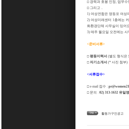
□
경력과 호봉 인정
,
업무수
□
그리고
..
1)
여성연합은 영등포 여성
2)
여성미래센터
1
층에는 커
화환경단체 사무실이 있어
3)
매주 월요일 오전에는 사
<
준비서류
>
□
평등이력서
(
별도 형식은
□
자기소개서
(*
사진 첨부
)
<
서류접수
>
□
e-mail
접수
:
pr@women21.
□
문의
:
02) 313-1632
유일영
TAG •
활동가구인공고