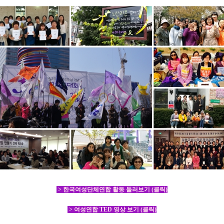
>
한국여성단체연합 활동 둘러보기
(
클릭
)
>
여성연합
TED
영상 보기
(
클릭
)