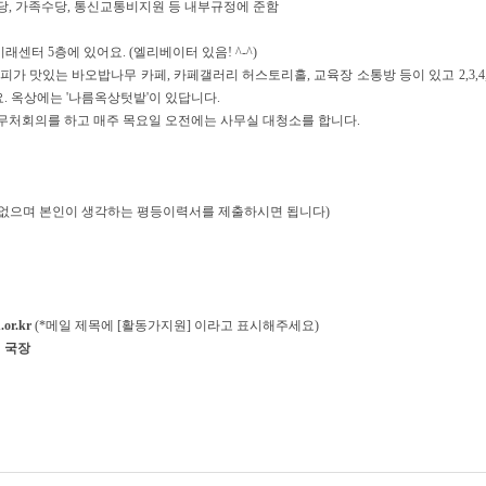
당
,
가족수당
,
통신교통비지원 등 내부규정에 준함
미래센터
5
층에 있어요
. (
엘리베이터 있음
! ^-^)
피가 맛있는 바오밥나무 카페
,
카페갤러리 허스토리홀
,
교육장 소통방 등이 있고
2,3,4
요
.
옥상에는
'
나름옥상텃밭
'
이 있답니다
.
무처회의를 하고 매주 목요일 오전에는 사무실 대청소를 합니다
.
 없으며 본인이 생각하는 평등이력서를 제출하시면 됩니다
)
or.kr
(*
메일 제목에
[
활동가지원
]
이라고 표시해주세요
)
 국장