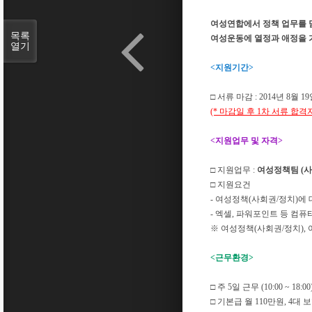
여성연합에서 정책 업무를 
목록
여성운동에 열정과 애정을 
열기
<
지원기간
>
□
서류 마감
: 2014
년 8
월 19
(*
마감일 후
1
차 서류 합격
<
지원업무 및 자격
>
□
지원업무
:
여성정책팀 (사
□
지원요건
-
여성정책(사회권/정치)에 
-
엑셀
,
파워포인트 등 컴퓨
※
여성정책(사회권/정치)
,
<
근무환경
>
□
주
5
일 근무
(10:00 ~ 18:00
□
기본급 월
110
만원
, 4
대 