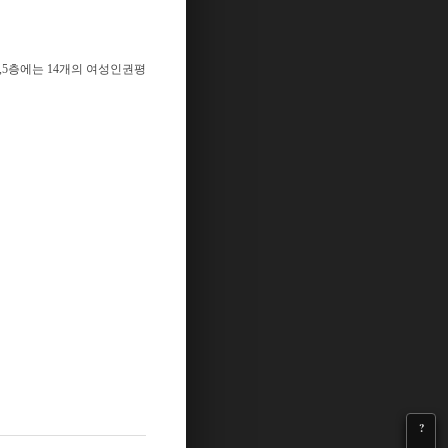
,5
층에는
14
개의 여성인권평
?