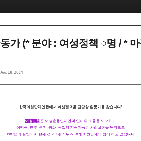
동가 (* 분야 : 여성정책 ○명 / * 마
Aug 18, 2014
한국여성단체연합에서 여성정책을 담당할 활동가를 찾습니다
!
여성연합
은
여성운동단체간의 연대와 소통을 도모하고
성평등
,
민주
․
복지
,
평화
․
통일의 지속가능한 사회실현을 목적으로
1987
년에 설립되어 현재 전국
7
개 지부
& 28
개 회원단체와 함께 하고 있습니다
.