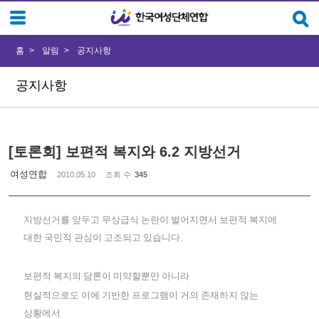
Sketchbook5, 스케치북5
Sketchbook5, 스케치북5
홈
알림
공지사항
공지사항
[토론회] 보편적 복지와 6.2 지방선거
여성연합
2010.05.10
조회 수
345
지방선거를 앞두고 무상급식 논란이 벌어지면서 보편적 복지에
대한 국민적 관심이 고조되고 있습니다.
보편적 복지의 담론이 미약할뿐만 아니라
현실적으로도 이에 기반한 프로그램이 거의 존재하지 않는
상황에서