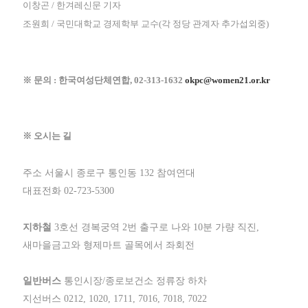
이창곤 / 한겨레신문 기자
조원희 / 국민대학교 경제학부 교수(각 정당 관계자 추가섭외중)
※ 문의 :
한국여성단체연합, 02-313-1632
okpc@women21.or.kr
※
오시는 길
주소 서울시 종로구 통인동 132 참여연대
대표전화 02-723-5300
지하철
3호선 경복궁역 2번 출구로 나와 10분 가량 직진,
새마을금고와 형제마트 골목에서 좌회전
일반버스
통인시장/종로보건소 정류장 하차
지선버스 0212, 1020, 1711, 7016, 7018, 7022