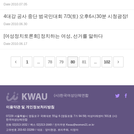
Date
2010.07.05
4대강 공사 중단 범국민대회 7/3(토) 오후6시30분 시청광장!
Date
2010.06.30
[여성정치토론회] 정치하는 여성, 선거를 말하다
Date
2010.06.17
1
...
78
79
80
81
...
102
(사)한국여성단체연합
이용약관 및 개인정보처리방침
07229 서울특별시 영등포구 국회대로 55길 6 (영등포동 7가 94-59) 여성미래센터 501호 (사)
한국여성단체연합
전화 02)313-1632 / 팩스 02)313-1649 / 전자우편
Kwau@women21.or.kr
고유번호 203-82-33289 / 대표 : 양이현경, 로리주희, 이정아