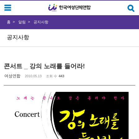
Sketchbook5, 스케치북5
Sketchbook5, 스케치북5
홈
알림
공지사항
공지사항
콘서트 _ 강의 노래를 들어라!
여성연합
2010.05.13
조회 수
443