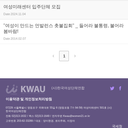
여성미래센터 입주단체 모집
Date
2024.11.04
"여성이 만드는 언발런스 촛불집회" _ 들어라 불통령, 불어라
봄바람!
Date
2014.02.07
1
(사)한국여성단체연합
이용약관 및 개인정보처리방침
07229 서울특별시 영등포구 국회대로 55길 6 (영등포동 7가 94-59) 여성미래센터 501호 (사)
한국여성단체연합
전화 02)313-1632 / 팩스 02)313-1649 / 전자우편
Kwau@women21.or.kr
고유번호 203-82-33289 / 대표 : 양이현경, 로리주희, 이정아
국세청