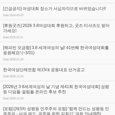
[긴급공지] 여성대회 장소가 서십자각으로 바뀌었습니다!!
Date
2026.03.03
[후원굿즈] 2026 3·8여성대회 후원하고, 굿즈 티셔츠도 받아
가세요!
Date
2026.02.11
[해피빈 모금함] 3.8 세계여성의 날! 41번째 한국여성대회를
응원해요! (~3/31)
Date
2026.01.20
한국여성단체연합 제15대 공동대표 선거공고
Date
2025.12.16
[2026년 3·8세계여성의 날 기념 제41회 한국여성대회] 성평
등 디딤돌·걸림돌 온라인 후보 추천
Date
2025.12.10
[포럼] [제3차 성평등 민주주의 포럼] ‘함께 만드는 성평등 민
주주의 - 삶과 제도, 공존을 위한 길찾기’ 개최 안내(9/5)