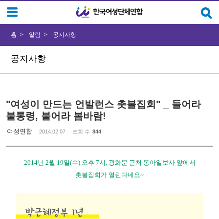
Sketchbook5, 스케치북5
Sketchbook5, 스케치북5
홈
알림
공지사항
공지사항
"여성이 만드는 언발런스 촛불집회" _ 들어라
불통령, 불어라 봄바람!
여성연합
2014.02.07
조회 수
844
2014년 2월 19일(수) 오후 7시, 광화문 근처 동아일보사 앞에서
촛불집회가 열린다네요~