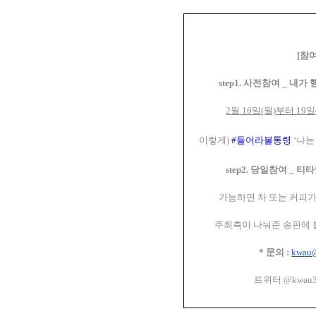
[참
step1. 사전참여 _ 내
2월 16일(월)부터 19
이렇게)
#들어라불통령
‘
나는
step2. 당일참여 _
가능하면 차 또는 커피가
주최측이 나눠준 송판에 
* 문의 :
kwau@
트위터 @kwau38