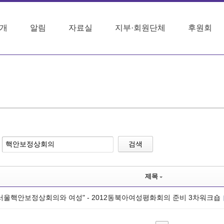
개
알림
자료실
지부·회원단체
후원회
검색
제목
12서울핵안보정상회의와 여성" - 2012동북아여성평화회의 준비 3차워크숍