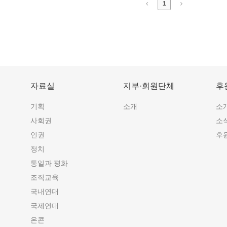
1
자료실
지부·회원단체
후
기획
소개
소
사회권
소
인권
후
정치
통일과 평화
조직교육
국내연대
국제연대
온콘