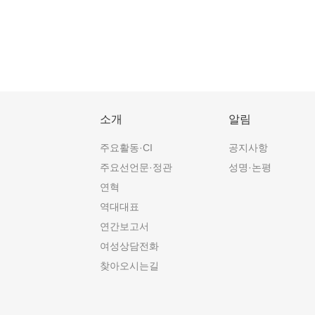
소개
알림
주요활동·CI
공지사항
주요선언문·정관
성명·논평
연혁
역대대표
연간보고서
여성상담전화
찾아오시는길