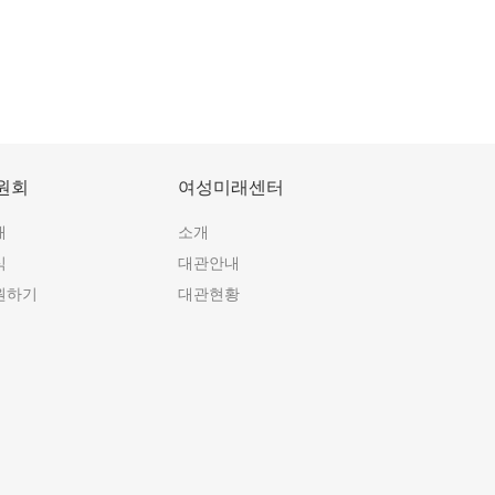
원회
여성미래센터
개
소개
식
대관안내
원하기
대관현황