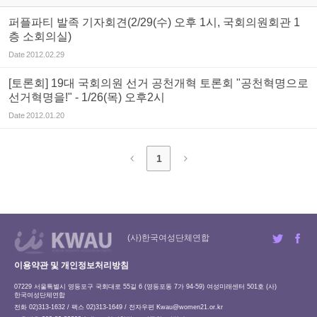
퍼플파티 발족 기자회견(2/29(수) 오후 1시, 국회의원회관 1
층 소회의실)
Date
2012.02.29
[토론회] 19대 국회의원 선거 공천개혁 토론회 "공천혁명으로
선거혁명을!" - 1/26(목) 오후2시
Date
2012.01.20
1
(사)한국여성단체연합
이용약관 및 개인정보처리방침
07229 서울특별시 영등포구 국회대로 55길 6 (영등포동 7가 94-59) 여성미래센터 501호 (사)
한국여성단체연합
전화 02)313-1632 / 팩스 02)313-1649 / 전자우편
Kwau@women21.or.kr