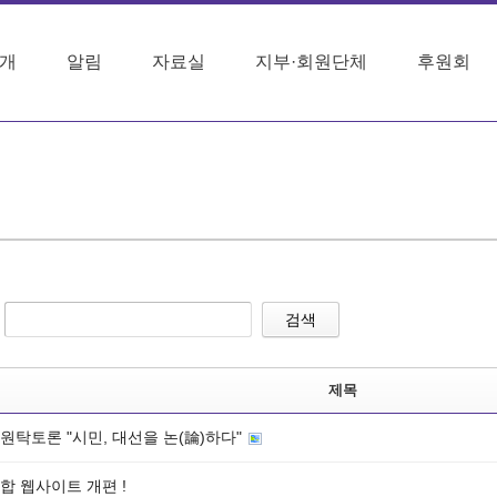
개
알림
자료실
지부·회원단체
후원회
검색
제목
 원탁토론 "시민, 대선을 논(論)하다"
합 웹사이트 개편 !