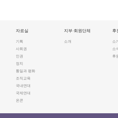
자료실
지부·회원단체
후
기획
소개
소
사회권
소
인권
후
정치
통일과 평화
조직교육
국내연대
국제연대
온콘