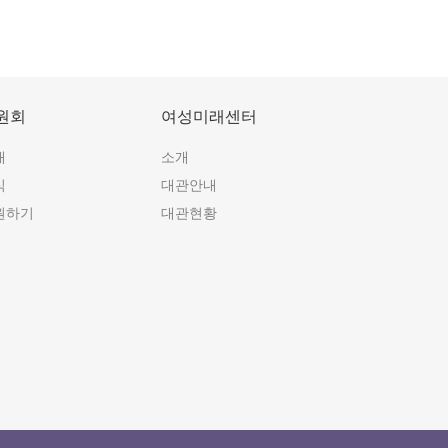
원회
여성미래센터
개
소개
식
대관안내
원하기
대관현황