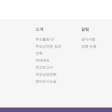
소개
알림
주요활동·CI
공지사항
주요선언문·정관
성명·논평
연혁
역대대표
연간보고서
여성상담전화
찾아오시는길