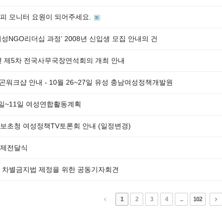
피 모니터 요원이 되어주세요.
여성NGO리더십 과정’ 2008년 신입생 모집 안내의 건
7년 제5차 전국사무국장연석회의 개최 안내
빈곤워크샵 안내 - 10월 26~27일 유성 충남여성정책개발원
5일~11일 여성연합활동계획
보초청 여성정책TV토론회 안내 (일정변경)
제전달식
 차별금지법 제정을 위한 공동기자회견
1
2
3
4
...
102