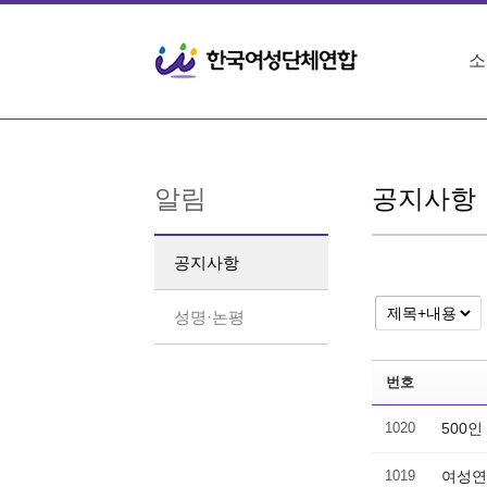
Sketchbook5, 스케치북5
Sketchbook5, 스케치북5
소
알림
공지사항
공지사항
성명·논평
번호
1020
500인
1019
여성연