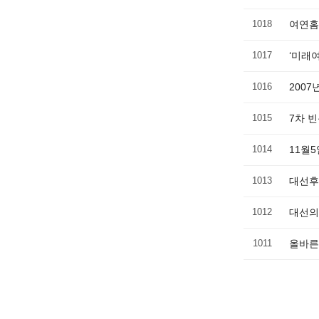
1018
여연홈
1017
‘미래
1016
200
1015
7차 
1014
11월
1013
대선후
1012
대선의
1011
올바른