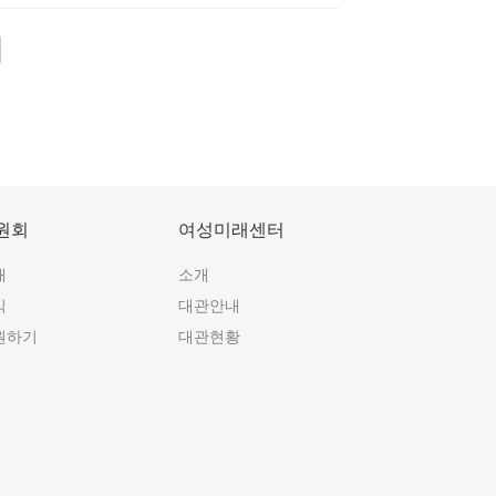
원회
여성미래센터
개
소개
식
대관안내
원하기
대관현황