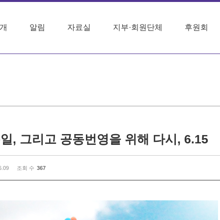
개
알림
자료실
지부·회원단체
후원회
일, 그리고 공동번영을 위해 다시, 6.15
6.09
조회 수
367