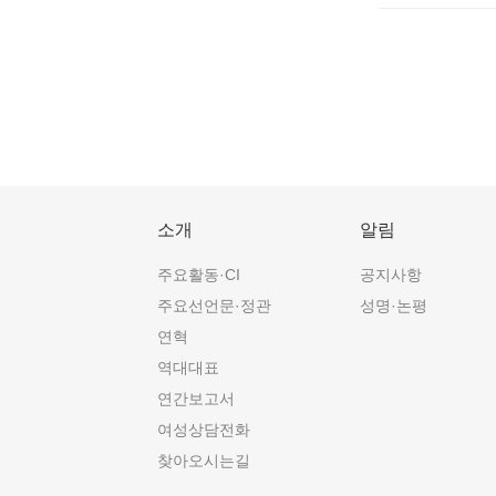
소개
알림
주요활동·CI
공지사항
주요선언문·정관
성명·논평
연혁
역대대표
연간보고서
여성상담전화
찾아오시는길