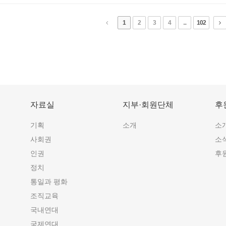
1
2
3
4
...
102
자료실
지부·회원단체
후
기획
소개
소
사회권
소
인권
후
정치
통일과 평화
조직교육
국내연대
국제연대