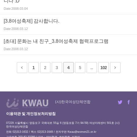
니다 :D
Date
2008.03.04
[3.8여성축제] 감사합니다.
Date
2008.03.12
[초대] 문화는 내 친구_3.8여성축제 협력프로그램
Date
2008.03.12
1
2
3
4
5
...
102
(사)한국여성단체연합
이용약관 및 개인정보처리방침
07229 서울특별시 영등포구 국회대로 55길 6 (영등포동 7가 94-59) 여성미래센터 501호 (사)
한국여성단체연합
전화 02)313-1632 / 팩스 02)313-1649 / 전자우편
Kwau@women21.or.kr