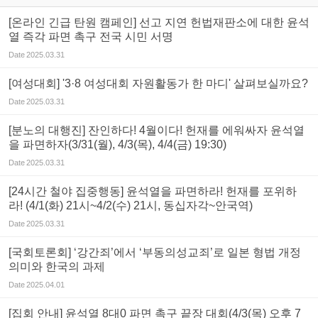
[온라인 긴급 탄원 캠페인] 선고 지연 헌법재판소에 대한 윤석
열 즉각 파면 촉구 전국 시민 서명
Date
2025.03.31
[여성대회] '3·8 여성대회 자원활동가 한 마디' 살펴보실까요?
Date
2025.03.31
[분노의 대행진] 잔인하다! 4월이다! 헌재를 에워싸자 윤석열
을 파면하자(3/31(월), 4/3(목), 4/4(금) 19:30)
Date
2025.03.31
[24시간 철야 집중행동] 윤석열을 파면하라! 헌재를 포위하
라! (4/1(화) 21시~4/2(수) 21시, 동십자각~안국역)
Date
2025.03.31
[국회토론회] ‘강간죄’에서 ‘부동의성교죄’로 일본 형법 개정
의미와 한국의 과제
Date
2025.04.01
[집회 안내] 윤석열 8대0 파면 촉구 끝장 대회(4/3(목) 오후 7