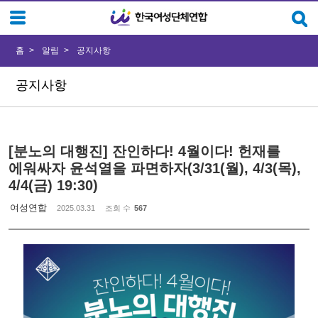
Sketchbook5, 스케치북5
Sketchbook5, 스케치북5
홈
알림
공지사항
공지사항
[분노의 대행진] 잔인하다! 4월이다! 헌재를
에워싸자 윤석열을 파면하자(3/31(월), 4/3(목),
4/4(금) 19:30)
여성연합
2025.03.31
조회 수
567