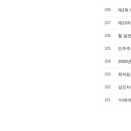
108
제2회
107
제23
106
할 말
105
민주주의
104
2009
103
최저임
102
성인지
101
‘미래여