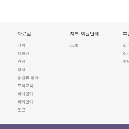
자료실
지부·회원단체
후
기획
소개
소
사회권
소
인권
후
정치
통일과 평화
조직교육
국내연대
국제연대
온콘