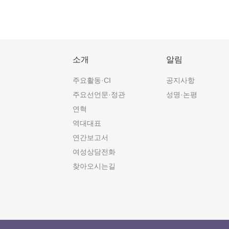
소개
알림
주요활동·CI
공지사항
주요선언문·정관
성명·논평
연혁
역대대표
연간보고서
여성상담전화
찾아오시는길