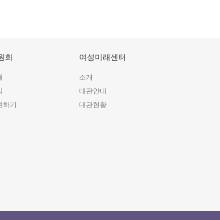
원회
여성미래센터
개
소개
식
대관안내
원하기
대관현황