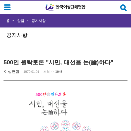
Sketchbook5, 스케치북5
Sketchbook5, 스케치북5
홈
알림
공지사항
공지사항
500인 원탁토론 "시민, 대선을 논(論)하다"
여성연합
1970.01.01
조회 수
1045