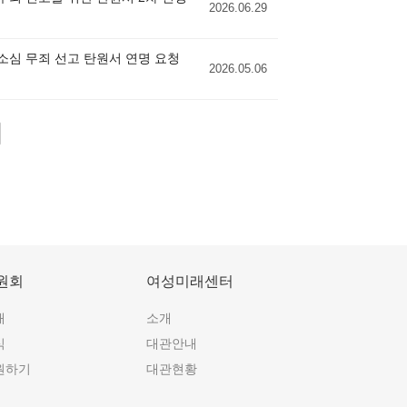
2026.06.29
항소심 무죄 선고 탄원서 연명 요청
2026.05.06
원회
여성미래센터
개
소개
식
대관안내
원하기
대관현황