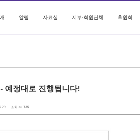
개
알림
자료실
지부·회원단체
후원회
- 예정대로 진행됩니다!
6.29
조회 수
735