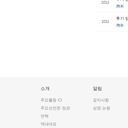
1012
후기 
1011
소개
알림
주요활동·CI
공지사항
주요선언문·정관
성명·논평
연혁
역대대표