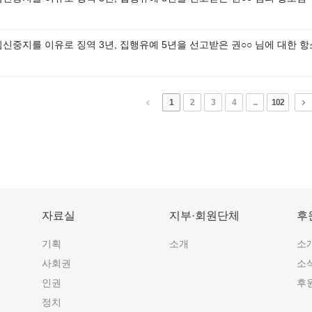
임신중지를 이유로 징역 3년, 집행유예 5년을 선고받은 권○○ 님에 대한 
1
2
3
4
...
102
자료실
지부·회원단체
후
기획
소개
소
사회권
소
인권
후
정치