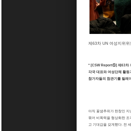
제63차 UN 여성지위위
* [CSW Report⑤] 제
각국 대표와 여성단체 활동가
참가자들의 참관기를 릴레이
아직 꽃샘추위가 한창인 지난
묶어 비폭력을 형상화한 조각
고 기대감을 갖게했다. 전 