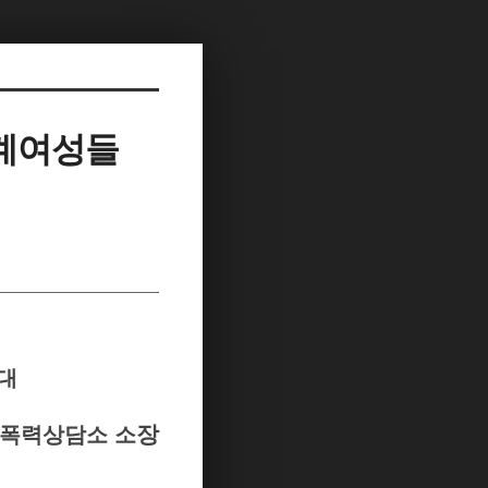
 세계여성들
연대
장
폭력상담소 소