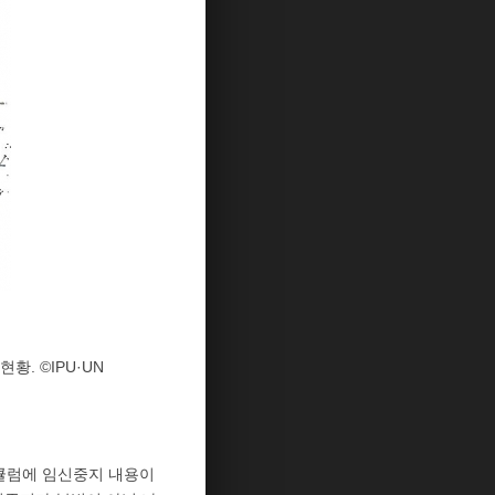
황. ©IPU·UN
리큘럼에 임신중지 내용이