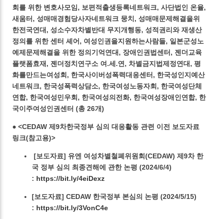
회를 위한 변호사모임, 보편적출생등록네트워크, 사단법인 온율,
새움터, 성매매경험당사자네트워크 뭉치, 성매매문제해결을위
한전국연대, 성소수자차별반대 무지개행동, 성적권리와 재생산
정의를 위한 센터 셰어, 여성인권을지원하는사람들, 일본군성노
예제문제해결을 위한 정의기억연대, 장애인권법센터, 젠더교육
플랫폼효재, 젠더정치연구소 여.세.연, 차별금지법제정연대, 평
화를만드는여성회, 한국사이버성폭력대응센터, 한국성인지예산
네트워크, 한국성폭력상담소, 한국여성노동자회, 한국여성단체
연합, 한국여성민우회, 한국여성의전화, 한국여성장애인연합, 한
국이주여성인권센터 (총 26개)
● <CEDAW 제9차한국정부 심의 대응활동 관련 이전 보도자료
링크(참고용)>
[보도자료] 유엔 여성차별철폐위원회(CEDAW) 제9차 한
국 정부 심의 최종견해에 관한 논평 (2024/6/4)
:
https://bit.ly/4eiDexz
[보도자료] CEDAW 한국정부 본심의 논평 (2024/5/15)
:
https://bit.ly/3VonC4e