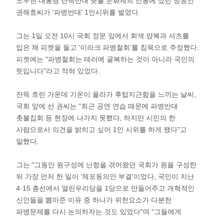
노무현 대통령 탄핵반대 촛불 문화제의 선봉에 섰던 방송인
권해효씨가 '파병반대' 1인시위를 벌였다.
그는 1일 오전 10시 국회 정문 앞에서 회색 양복과 셔츠를
입은 채 피켓을 들고 '이라크 파병철회'를 침묵으로 주장했다.
피켓에는 "파병철회는 테러에 굴복하는 것이 아니라 국민의
뜻입니다"라고 적혀 있었다.
잔뜩 흐린 가운데 기온이 올라가 후텁지근함을 느끼는 날씨,
국회 앞에 선 권씨는 "최근 공연 연습 때문에 파병반대
촛불집회 등 현장에 나가지 못했다, 하지만 시민의 한
사람으로서 의견을 밝히고 싶어 1인 시위를 하게 됐다"고
말했다.
그는 "그동안 원구성에 난항을 겪어왔던 국회가 원을 구성한
뒤 가장 먼저 한 일이 '체포동의안 부결'이었다, 국민이 지난
4·15 총선에서 열린우리당을 1당으로 만들어주고 개혁적인
신인들을 뽑아준 이유 중 하나가 위헌요소가 다분한
파병문제를 다시 논의하자는 것도 있었다"며 "그들에게