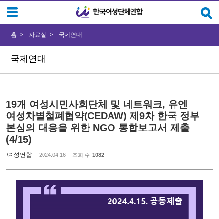
Sketchbook5, 스케치북5
Sketchbook5, 스케치북5
홈
자료실
국제연대
국제연대
19개 여성시민사회단체 및 네트워크, 유엔
여성차별철폐협약(CEDAW) 제9차 한국 정부
본심의 대응을 위한 NGO 통합보고서 제출
(4/15)
여성연합
2024.04.16
조회 수
1082