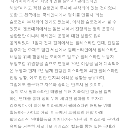
‘사가미하라에서 희망의 연을 날리자! 팔레스타인
해방!’이라고 적힌 슬로건이 무대에 부착되어 있는 것이었다.
또한 그 왼쪽에는 ‘국제연대에서 평화를 만들자!’라는
슬로건이 부착되어 있기도 했는데, 이러한 슬로건에서 볼 수
있듯이 젠코대회에서는 일본 내에서 진행되는 평화 운동의
상황뿐만 아니라 국제연대 운동에 대한 상황도 많이
공유되었다. 1일차 전체 집회에서는 ‘팔레스타인 연대, 전쟁을
멈추자’는 주제로 열린 세션에서 팔레스타인에서 팔레스타인
해방을 위해 활동하는 모하메드 알로슈 팔레스타인 노동자
투쟁조합 위원장을 줌으로 연결해 70년 이상을 넘어 계속되어
온 투쟁과 현재 2년 넘게 진행된 이스라엘에 의한 팔레스타인
전쟁 상황, 이로 인한 현지의 어려운 상황을 공유하며,
그럼에도 불구하고 자유와 승리는 반드시 올 것이며,
‘동지’로서 팔레스타인 해방을 위해 지속적인 행동을 함께
하는 연대를 통해 정의 위에 세워진 평화를 이루자고
강조했다. 이 외에도 이라크에서 팔레스타인 해방을 위해
활동하는 사미르 아딜, 미국에서 트럼프의 탄압 아래
팔레스타인 연대활동을 이어나가는 양린 왕, 이스라엘 군인의
숙박을 거부한 제로니모 게레스의 발표를 통해 일본 국내와