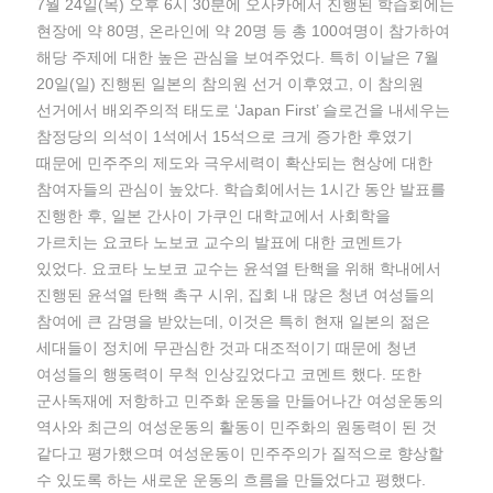
7월 24일(목) 오후 6시 30분에 오사카에서 진행된 학습회에는
현장에 약 80명, 온라인에 약 20명 등 총 100여명이 참가하여
해당 주제에 대한 높은 관심을 보여주었다. 특히 이날은 7월
20일(일) 진행된 일본의 참의원 선거 이후였고, 이 참의원
선거에서 배외주의적 태도로 ‘Japan First’ 슬로건을 내세우는
참정당의 의석이 1석에서 15석으로 크게 증가한 후였기
때문에 민주주의 제도와 극우세력이 확산되는 현상에 대한
참여자들의 관심이 높았다. 학습회에서는 1시간 동안 발표를
진행한 후, 일본 간사이 가쿠인 대학교에서 사회학을
가르치는 요코타 노보코 교수의 발표에 대한 코멘트가
있었다. 요코타 노보코 교수는 윤석열 탄핵을 위해 학내에서
진행된 윤석열 탄핵 촉구 시위, 집회 내 많은 청년 여성들의
참여에 큰 감명을 받았는데, 이것은 특히 현재 일본의 젊은
세대들이 정치에 무관심한 것과 대조적이기 때문에 청년
여성들의 행동력이 무척 인상깊었다고 코멘트 했다. 또한
군사독재에 저항하고 민주화 운동을 만들어나간 여성운동의
역사와 최근의 여성운동의 활동이 민주화의 원동력이 된 것
같다고 평가했으며 여성운동이 민주주의가 질적으로 향상할
수 있도록 하는 새로운 운동의 흐름을 만들었다고 평했다.