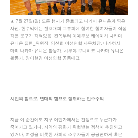
▲ 7월 27일(일) 모든 행사가 종료되고 나카마 유니온과 찍은
사진. 현수막에는 젠코대회 교류회에 참여한 참여자들이 직접
적은 문구가 적혀있음. 왼쪽부터 이데쿠보 케이이치 나카마
유니온 집행_위원장, 임선희 여성연합 사무처장, 다카하시
마리 나카마 유니온 활동가, 시부야 쿠니히코 나카마 유니온
활동가, 양이현경 여성연합 공동대표
시민의 힘으로, 연대의 힘으로 쟁취하는 민주주의
지금 이 순간에도 지구 어딘가에서는 전쟁으로 누군가가
죽어가고 있거나, 지역의 평화가 위협받는 정책이 추진되고
있거나, 여성을 비롯한 사회적 소수자들이 공공연하게 혹은