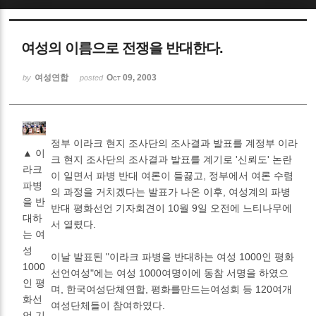
Sketchbook5, 스케치북5
여성의 이름으로 전쟁을 반대한다.
여성연합
Oct 09, 2003
by
posted
Sketchbook5, 스케치북5
정부 이라크 현지 조사단의 조사결과 발표를 계정부 이라
▲ 이
크 현지 조사단의 조사결과 발표를 계기로 '신뢰도' 논란
라크
이 일면서 파병 반대 여론이 들끓고, 정부에서 여론 수렴
파병
의 과정을 거치겠다는 발표가 나온 이후, 여성계의 파병
을 반
반대 평화선언 기자회견이 10월 9일 오전에 느티나무에
대하
서 열렸다.
는 여
성
이날 발표된 "이라크 파병을 반대하는 여성 1000인 평화
1000
선언여성"에는 여성 1000여명이에 동참 서명을 하였으
인 평
며, 한국여성단체연합, 평화를만드는여성회 등 120여개
화선
여성단체들이 참여하였다.
언 기