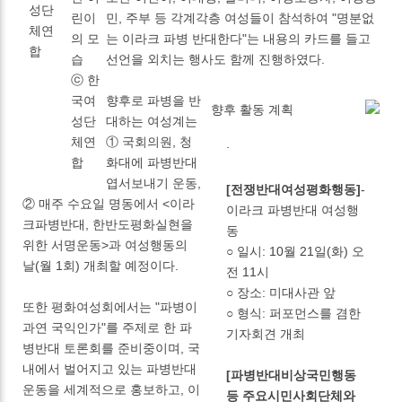
성단
린이
민, 주부 등 각계각층 여성들이 참석하여 "명분없
체연
의 모
는 이라크 파병 반대한다"는 내용의 카드를 들고
합
습
선언을 외치는 행사도 함께 진행하였다.
ⓒ 한
국여
향후로 파병을 반
향후 활동 계획
성단
대하는 여성계는
체연
① 국회의원, 청
.
합
화대에 파병반대
엽서보내기 운동,
[전쟁반대여성평화행동]
-
② 매주 수요일 명동에서 <이라
이라크 파병반대 여성행
크파병반대, 한반도평화실현을
동
위한 서명운동>과 여성행동의
○ 일시: 10월 21일(화) 오
날(월 1회) 개최할 예정이다.
전 11시
○ 장소: 미대사관 앞
또한 평화여성회에서는 "파병이
○ 형식: 퍼포먼스를 겸한
과연 국익인가"를 주제로 한 파
기자회견 개최
병반대 토론회를 준비중이며, 국
내에서 벌어지고 있는 파병반대
[파병반대비상국민행동
운동을 세계적으로 홍보하고, 이
등 주요시민사회단체와