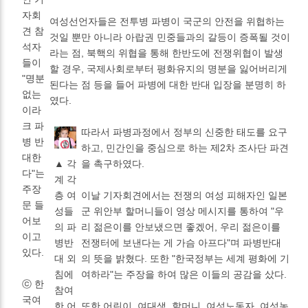
자회
여성선언자들은 전투병 파병이 국군의 안전을 위협하는
견 참
것일 뿐만 아니라 아랍권 민중들과의 갈등이 증폭될 것이
석자
라는 점, 북핵의 위협을 통해 한반도에 전쟁위협이 발생
들이
할 경우, 국제사회로부터 평화유지의 명분을 잃어버리게
"명분
된다는 점 등을 들어 파병에 대한 반대 입장을 분명히 하
없는
였다.
이라
크 파
따라서 파병과정에서 정부의 신중한 태도를 요구
병 반
하고, 민간인을 중심으로 하는 제2차 조사단 파견
대한
▲ 각
을 촉구하였다.
다"는
계 각
주장
층 여
이날 기자회견에서는 전쟁의 여성 피해자인 일본
문 들
성들
군 위안부 할머니들이 영상 메시지를 통하여 "우
어보
의 파
리 젊은이를 안보냈으면 좋겠어, 우리 젊은이를
이고
병반
전쟁터에 보낸다는 게 가슴 아프다"며 파병반대
있다.
대 외
의 뜻을 밝혔다. 또한 "한국정부는 세계 평화에 기
침에
여하라"는 주장을 하여 많은 이들의 공감을 샀다.
ⓒ 한
참여
국여
한 어
또한 어린이, 여대생, 할머니, 여성노동자, 여성농