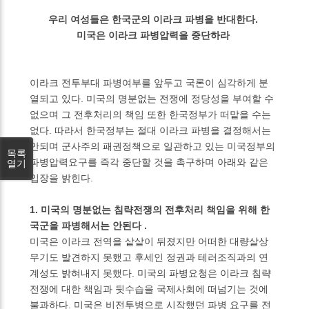
우리 여성들은 한국군의 이라크 파병을 반대한다.
미국은 이라크 파병압력을 중단하라
이라크 전투부대 파병여부를 앞두고 국론이 심각하게 분
열되고 있다. 미국의 명분없는 전쟁에 정당성을 부여할 수
없으며 그 전후처리의 책임 또한 한국정부가 떠맡을 수는
없다. 따라서 한국정부는 절대 이라크 파병을 결정해서는
안되며 군사주의 패권정책으로 일관하고 있는 미국정부의
목록
파병압력요구를 즉각 중단할 것을 촉구하며 아래와 같은
열기
입장을 밝힌다.
1. 미국의 명분없는 침략전쟁의 전후처리 책임을 위해 한
국군을 파병해서는 안된다 .
미국은 이라크 전역을 샅샅이 뒤졌지만 어떠한 대량살상
무기도 발견하지 못했고 후세인 정권과 테러조직과의 연
계성도 밝혀내지 못했다. 미국의 파병요청은 이라크 침략
전쟁에 대한 책임과 뒷수습을 국제사회에 떠넘기는 것에
불과하다. 미국은 비전투병으로 시작했던 파병 요구를 전