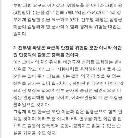
투병 파병 요구로 이어갔고, 위험노출 뿐 아니라 파병비용
(3천명이 주둔할 경우 한해 7백84억원 소요)까지 우리 정
부에게 감당할 것을 요구하고 있다. 전투병 파병은 점령군
미군이 감당해야 할 군사적 위험과 경제적 위험을 떠맡는
일이다.
2. 전투병 파병은 국군의 안전을 위협할 뿐만 아니라 아랍
권 민중과의 갈등도 증폭될 것이다.
이라크에서의 치안유지란 비정규전 성격을 포함하는 반미
시위를 막고 이라크 내 저항세력을 추적하면서 이들과 교
전하는 일이 주가 되므로 이는 필히 양국 간 씻을 수 없는
상처를 남기는 일이 될 것이다. 파병된 한국군이 다치지 않
으리란 보장도 없으며 전투 군사력 증강은 필연적으로 더
많은 인명피해를 낳을 것이며, 이라크인들의 더 큰 저항을
불러일으킬 것이다.
그렇게 되면 한국군 또한 미군과 같은 점령군으로 함께 인
식될 것이며 이라크 뿐 아니라 6억 인구를 가진 아랍권 전
체와도 갈등이 증폭되어 중동시장까지도 잃을 수 있는 손
실을 가져올 수도 있다.