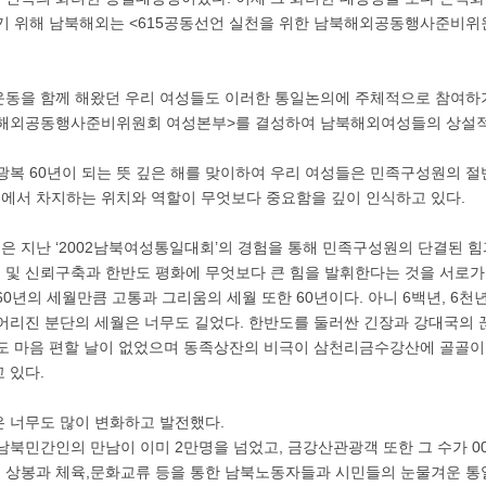
하기 위해 남북해외는 <615공동선언 실천을 위한 남북해외공동행사준비
동을 함께 해왔던 우리 여성들도 이러한 통일논의에 주체적으로 참여하기
북해외공동행사준비위원회 여성본부>를 결성하여 남북해외여성들의 상설
 광복 60년이 되는 뜻 깊은 해를 맞이하여 우리 여성들은 민족구성원의 절
에서 차지하는 위치와 역할이 무엇보다 중요함을 깊이 인식하고 있다.
 지난 ‘2002남북여성통일대회’의 경험을 통해 민족구성원의 단결된 
및 신뢰구축과 한반도 평화에 무엇보다 큰 힘을 발휘한다는 것을 서로가
60년의 세월만큼 고통과 그리움의 세월 또한 60년이다. 아니 6백년, 6천
어리진 분단의 세월은 너무도 길었다. 한반도를 둘러싼 긴장과 강대국의
도 마음 편할 날이 없었으며 동족상잔의 비극이 삼천리금수강산에 골골이
 있다.
 너무도 많이 변화하고 발전했다.
남북민간인의 만남이 이미 2만명을 넘었고, 금강산관광객 또한 그 수가 00
 상봉과 체육,문화교류 등을 통한 남북노동자들과 시민들의 눈물겨운 통