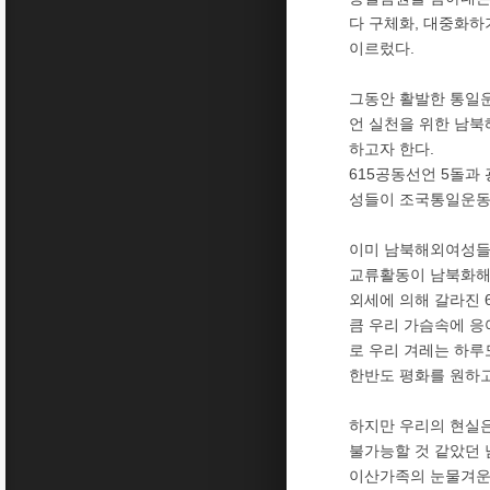
다 구체화, 대중화
이르렀다.
그동안 활발한 통일운
언 실천을 위한 남
하고자 한다.
615공동선언 5돌과
성들이 조국통일운동
이미 남북해외여성들은
교류활동이 남북화해 
외세에 의해 갈라진 
큼 우리 가슴속에 응
로 우리 겨레는 하루
한반도 평화를 원하고
하지만 우리의 현실은
불가능할 것 같았던 
이산가족의 눈물겨운