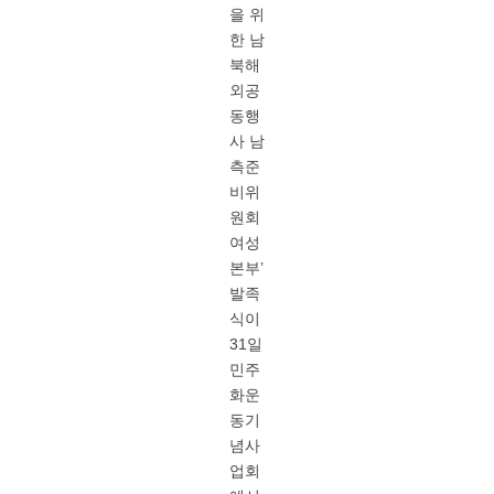
을 위
한 남
북해
외공
동행
사 남
측준
비위
원회
여성
본부’
발족
식이
31일
민주
화운
동기
념사
업회