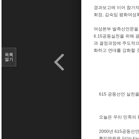
경과보고에 이어 참가자
회장, 김숙임 평화여성
여성본부 발족선언문을 
6.15공동실천을 위해 
과 결정과정에 주도적으
화하고 연대를 강화할 
목록
열기
615 공동선언 실
오늘은 우리 민족의 
2000년 615공동
통일염원을 담아내는 