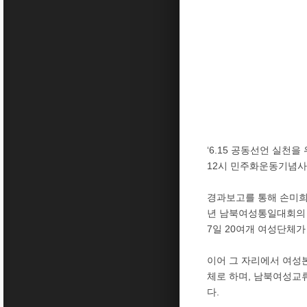
‘6.15 공동선언 실천
12시 민주화운동기념사
경과보고를 통해 손미희 
년 남북여성통일대회의 
7일 20여개 여성단체
이어 그 자리에서 여성
체로 하며, 남북여성교
다.