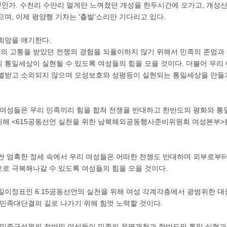
 뿐인가. 수천리 수만리 멀게만 느껴졌던 개성을 한두시간에 오가고, 개성
으며, 이제 평양행 기차는 ‘출발’소리만 기다리고 있다.
희망을 얘기한다.
의 고통을 받았던 전쟁의 경험을 되풀이하지 않기 위해서 민족의 존엄과
 통일세상이 실현될 수 있도록 여성들의 힘을 모을 것이다. 더불어 우리
별받고 소외되지 않으며 모성보호와 성평등이 실현되는 통일세상을 만들기
 여성들은 우리 민족끼리 힘을 합쳐 전쟁을 반대하고 한반도의 평화와 통일
위해 <615공동선언 실천을 위한 남북해외공동행사준비위원회 여성본부>
싼 엄혹한 정세 속에서 우리 여성들은 어떠한 전쟁도 반대하며 외부로부
로 극복해나갈 수 있도록 여성들의 힘을 모을 것이다.
일이정표인 6.15공동선언의 실천을 위해 여성 각계각층에서 광범위한 
 민족대단결의 길로 나가기 위해 힘껏 노력할 것이다.
은 민족구성원의 절반인 여성들이 민족의 운명개척과 한반도의 통일 실현