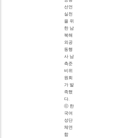
선언
실천
을 위
한 남
북해
외공
동행
사 남
측준
비위
원회
가 발
족했
다.
ⓒ 한
국여
성단
체연
합