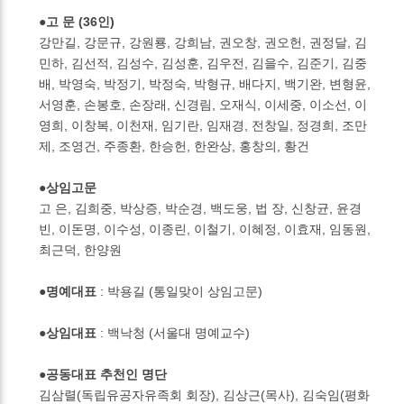
●고 문 (36인)
강만길, 강문규, 강원룡, 강희남, 권오창, 권오헌, 권정달, 김
민하, 김선적, 김성수, 김성훈, 김우전, 김을수, 김준기, 김중
배, 박영숙, 박정기, 박정숙, 박형규, 배다지, 백기완, 변형윤,
서영훈, 손봉호, 손장래, 신경림, 오재식, 이세중, 이소선, 이
영희, 이창복, 이천재, 임기란, 임재경, 전창일, 정경희, 조만
제, 조영건, 주종환, 한승헌, 한완상, 홍창의, 황건
●상임고문
고 은, 김희중, 박상증, 박순경, 백도웅, 법 장, 신창균, 윤경
빈, 이돈명, 이수성, 이종린, 이철기, 이혜정, 이효재, 임동원,
최근덕, 한양원
●명예대표
: 박용길 (통일맞이 상임고문)
●상임대표
: 백낙청 (서울대 명예교수)
●공동대표 추천인 명단
김삼렬(독립유공자유족회 회장), 김상근(목사), 김숙임(평화