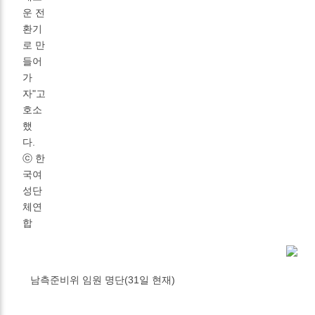
운 전
환기
로 만
들어
가
자"고
호소
했
다.
ⓒ 한
국여
성단
체연
합
남측준비위 임원 명단(31일 현재)