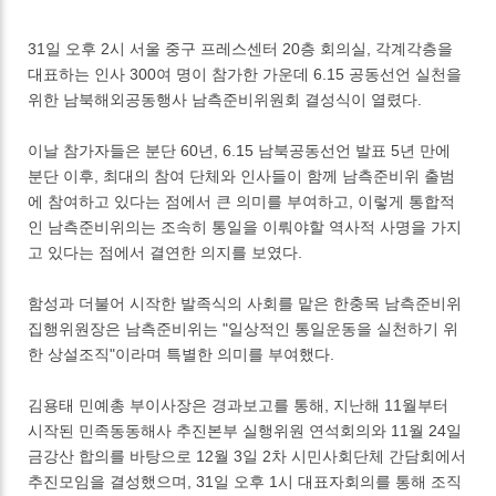
31일 오후 2시 서울 중구 프레스센터 20층 회의실, 각계각층을
대표하는 인사 300여 명이 참가한 가운데 6.15 공동선언 실천을
위한 남북해외공동행사 남측준비위원회 결성식이 열렸다.
이날 참가자들은 분단 60년, 6.15 남북공동선언 발표 5년 만에
분단 이후, 최대의 참여 단체와 인사들이 함께 남측준비위 출범
에 참여하고 있다는 점에서 큰 의미를 부여하고, 이렇게 통합적
인 남측준비위의는 조속히 통일을 이뤄야할 역사적 사명을 가지
고 있다는 점에서 결연한 의지를 보였다.
함성과 더불어 시작한 발족식의 사회를 맡은 한충목 남측준비위
집행위원장은 남측준비위는 "일상적인 통일운동을 실천하기 위
한 상설조직"이라며 특별한 의미를 부여했다.
김용태 민예총 부이사장은 경과보고를 통해, 지난해 11월부터
시작된 민족동동해사 추진본부 실행위원 연석회의와 11월 24일
금강산 합의를 바탕으로 12월 3일 2차 시민사회단체 간담회에서
추진모임을 결성했으며, 31일 오후 1시 대표자회의를 통해 조직