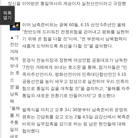
정신을 이어받은 통일역사의 계승이자 실천선언이라고 규정했
다.
목록
열기
이어 남측준비위는 광복 60돌, 6.15 선언 5주년인 올해
"한반도에 드리워진 전쟁위험을 걷어내고 평화를 실현하
▲ '7
기 위해 온 힘을 다할 것"이며, "전 부문에서 남북협력이
천만
새롭게 도약하도록 최선을 다할 것"을 결의했다.
겨레
에게
문경식 전농의장과 정현백 여성연합 공동대표가 낭독한
보내
'7천만 겨레에게 보내는 호소문'을 통해, 참가자들은 "민
는 호
족자주선언이자, 평화선언이며 민족대단합선언인 6.15
소
공동선언을 높이 세우고 정성으로 실천하여 우리 민족의
문'을
힘으로 통일의 길을 개척할 것"을 결의하고, "올해를 자주
낭독
통일의 새로운 전환기로 만들어가자"고 호소했다.
해
"올해
발족식을 마치고 오후 3시 30분부터 남측준비위 운영위
를 자
원회는 간담회를 갖고 오는 2월 4,5일 금강산에서 북측준
주통
비위와 실무접촉을 갖기로 하는 등 남은 현안들에 대해
일의
협의했다.
새로