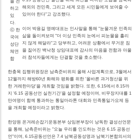
을 전
해외의 전민족, 그리고 세계 모든 시민들에게 보여줄 수
하고
있어야 한다"고 강조했다.
있
다.
이어 박용길 명예대표는 인사말을 통해 "눈물겨운 민족의
ⓒ 한
삶을 돌이켜보며 "더 이상 민족의 눈에서 피눈물을 흘리
국여
지 않게 해달라"고 당부하고, 어려운 상황에서 무거운 짐
성단
을 짊어진 백낙청 상임대표에 감사의 마음을 전함과 아울
체연
러 참석자들에게는 단결할 것을 호소했다.
합
한충목 집행위원장은 남측준비위의 올해 사업계획으로, 3월에서
12월까지 해방60년 화해와 평화를 위한 '올바른 과거청산을 위
한 겨레한마당'을 개최할 것임을 밝혔다. 또한, 6.15에서 8.15까
지 '6.15 공동선언 실천기간'을 설정할 예정이며, 비무장지대를 1
만여명이 함께 통과하는 통일마라톤 대회와 민족통일가요제 등
을 개최할 예정이라고 밝혔다.
한양원 온겨레손잡기운동본부 상임본부장이 낭독한 결성선언문
을 통해, 남측준비위는 "오늘 우리를 인도하는 것은 6.15 공동선
언"이며, 6.15공동선언은 7.4 남북공동성명과 남북기본합의서의