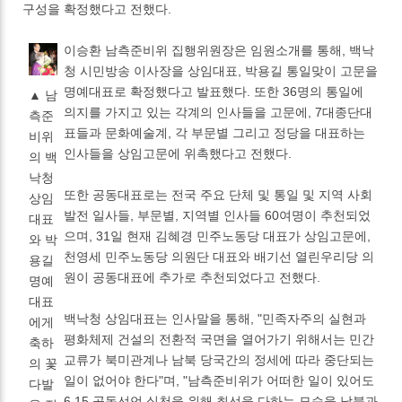
구성을 확정했다고 전했다.
이승환 남측준비위 집행위원장은 임원소개를 통해, 백낙
청 시민방송 이사장을 상임대표, 박용길 통일맞이 고문을
명예대표로 확정했다고 발표했다. 또한 36명의 통일에
▲ 남
의지를 가지고 있는 각계의 인사들을 고문에, 7대종단대
측준
표들과 문화예술계, 각 부문별 그리고 정당을 대표하는
비위
인사들을 상임고문에 위촉했다고 전했다.
의 백
낙청
또한 공동대표로는 전국 주요 단체 및 통일 및 지역 사회
상임
발전 일사들, 부문별, 지역별 인사들 60여명이 추천되었
대표
으며, 31일 현재 김혜경 민주노동당 대표가 상임고문에,
와 박
천영세 민주노동당 의원단 대표와 배기선 열린우리당 의
용길
원이 공동대표에 추가로 추천되었다고 전했다.
명예
대표
백낙청 상임대표는 인사말을 통해, "민족자주의 실현과
에게
평화체제 건설의 전환적 국면을 열어가기 위해서는 민간
축하
교류가 북미관계나 남북 당국간의 정세에 따라 중단되는
의 꽃
일이 없어야 한다"며, "남측준비위가 어떠한 일이 있어도
다발
6.15 공동선언 실천을 위해 최선을 다하는 모습을 남북과