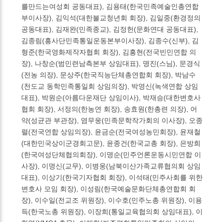
를만드는여성회 공동대표), 김용태(한국민족예술인총연합
부이사장), 김익석(대한불교청년회 회장), 김일중(환경정의
공동대표), 김재완(민족종교), 김정헌(문화연대 공동대표),
김종림(흥사단민족통일운동본부이사장), 김종수(신부), 김
형준(한국영화제작자협회 회장), 김흥현(전국빈민연합 의
장), 나창순(범민련남측본부 상임대표), 명진(스님), 문경식
(전농 의장), 문상주(한국직능단체총연합회 회장), 박남수
(천도교 동학민족통일회 상임의장), 박영신(녹색연합 상임
대표), 박원순(아름다운재단 상임이사), 박재승(대한변호사
협회 회장), 서정의(한농연 회장), 송효원(한총련 의장), 어
약(성균관 부관장), 염무웅(민족문학작가회의 이사장), 오종
렬(전국연합 상임의장), 윤금순(전국여성농민회장), 윤재철
(대한민국상이군경회고문), 윤종건(한국교총 회장), 은방희
(한국여성단체협의회장), 이명순(민주언론운동시민연합 이
사장), 이명신(교무), 이병웅(남북이산가족교류협의회 상임
대표), 이상기(한국기자협회 회장), 이석태(민주사회를 위한
변호사 모임 회장), 이성림(한국예술문화단체총연합회 회
장), 이수일(전교조 위원장), 이수호(민주노총 위원장), 이용
득(한국노총 위원장), 이장희(통일교육협의회 상임대표), 이