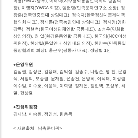
학영(YMCA 총무), 이해학(자주평화통일민족회의 상임의
장), 이행자(YWCA 회장), 임헌영(민족문제연구소 소장), 정
광훈(전국민중연대 상임대표), 정숙자(한국정신대문제대책
협의회 대표), 정재돈(전국농민연대 상임대표), 정지영(영화
감독), 정현백(한국여성단체연합 공동대표), 조성우(민화협
상임의장), 최 열(환경운동연합 공동대표), 한국염(NCC여성
위원장), 한상렬(통일연대 상임대표 의장), 한양수(민족통일
중앙협의회 회장), 홍근수(평통사 대표), 정당별 1인
●운영위원
김삼렬, 김상근, 김용태, 김익섭, 김종수, 나창순, 명 진, 문경
식, 서정의, 오종렬, 윤재철, 윤종건, 은방희, 이석태, 이성림,
이수일, 이수호, 이용득, 이학영, 정재돈, 정현백, 조성우, 최
열, 한상렬
●집행위원장
김제남, 이승환, 정인성, 한충목
< 자료출처 : 남측준비위>