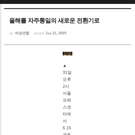
Sketchbook5, 스케치북5
올해를 자주통일의 새로운 전환기로
여성연합
Jan 31, 2005
by
posted
Sketchbook5, 스케치북5
▲
31일
오후
2시
서울
프레
스센
터에
서
6.15
공동