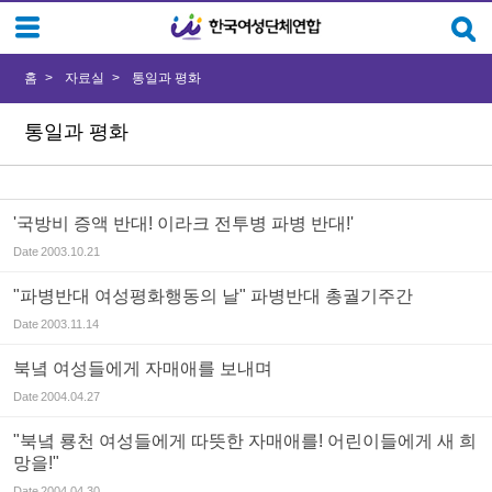
Sketchbook5, 스케치북5
Sketchbook5, 스케치북5
홈
자료실
통일과 평화
통일과 평화
'국방비 증액 반대! 이라크 전투병 파병 반대!'
Date
2003.10.21
"파병반대 여성평화행동의 날" 파병반대 총궐기주간
Date
2003.11.14
북녘 여성들에게 자매애를 보내며
Date
2004.04.27
"북녘 룡천 여성들에게 따뜻한 자매애를! 어린이들에게 새 희
망을!"
Date
2004.04.30