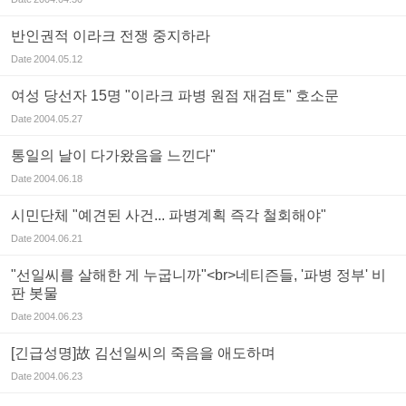
반인권적 이라크 전쟁 중지하라
Date
2004.05.12
여성 당선자 15명 "이라크 파병 원점 재검토" 호소문
Date
2004.05.27
통일의 날이 다가왔음을 느낀다"
Date
2004.06.18
시민단체 "예견된 사건... 파병계획 즉각 철회해야"
Date
2004.06.21
"선일씨를 살해한 게 누굽니까"<br>네티즌들, '파병 정부' 비
판 봇물
Date
2004.06.23
[긴급성명]故 김선일씨의 죽음을 애도하며
Date
2004.06.23