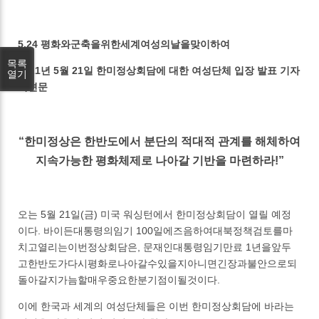
5.24 평화와군축을위한세계여성의날을맞이하여
목록
2021년 5월 21일 한미정상회담에 대한 여성단체 입장 발표 기자
열기
회견문
“한미정상은 한반도에서 분단의 적대적 관계를 해체하여
지속가능한 평화체제로 나아갈 기반을 마련하라!”
오는 5월 21일(금) 미국 워싱턴에서 한미정상회담이 열릴 예정
이다. 바이든대통령의임기 100일에즈음하여대북정책검토를마
치고열리는이번정상회담은, 문재인대통령임기만료 1년을앞두
고한반도가다시평화로나아갈수있을지아니면긴장과불안으로되
돌아갈지가늠할매우중요한분기점이될것이다.
이에 한국과 세계의 여성단체들은 이번 한미정상회담에 바라는