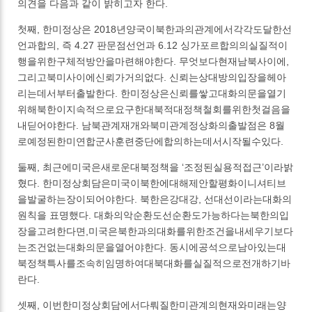
의견을 다음과 같이 밝히고자 한다.
첫째, 한미정상은 2018년양국이북한과의관계에서각각도달한선
언과합의, 즉 4.27 판문점선언과 6.12 싱가포르합의의실질적이
행을위한구체적방안을마련해야한다. 무엇보다현재남북사이에,
그리고북미사이에신뢰가거의없다. 신뢰는상대방의입장을헤아
리는데서부터출발한다. 한미정상은신뢰를쌓고대화의문을열기
위해북한이지속적으로요구한대북적대정책철회를위한첫걸음을
내딛어야한다. 남북관계재개와북미관계정상화의출발점은 8월
로예정된한미연합군사훈련중단에합의하는데서시작될수있다.
둘째, 최근에미국은새로운대북정책을 ‘조정된실용적접근’이라밝
혔다. 한미정상회담은미국이북한에대해제안할평화이니셔티브
을발굴하는장이되어야한다. 북한은강대강, 선대선이라는대화의
원칙을 표명했다. 대화의악순환도선순환도가능하다는북한의입
장을고려한다면,미국은북한과의대화를위한조건을내세우기보다
는조건없는대화의문을열어야한다. 동시에공석으로남아있는대
북정책특사를조속히임명하여대북대화를실질적으로전개하기바
란다.
셋째, 이번한미정상회담에서다뤄질한미관계의현재와미래는양