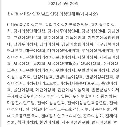
2021년 5월 20일
한미정상회담 입장 발표 연명 여성단체들(가나다순)
6.15남측위여성본부, 감리교여성지도력개발원, 경기광주여성
회, 경기여성단체연합, 경기자주여성연대, 경남여성연대, 경남연
합, 고양여성민우회, 광주여성회, 기독여민회, 기지촌여성인권연
대, 남양주여성회, 남해여성회, 당진어울림여성회, 대구경북여성
단체연합, 대구여성회, 대전여성단체연합, 부산여성단체연합, 부
산여성회, 부천여성의전화, 분당여성회, 사천여성회, 서귀포여성
회, 서울여성노동자회, 서울여성연대(준), 성남여성회, 수원여성
노동자회, 수원여성의전화, 수원여성회, 수원일하는여성회, 안산
여성노동자회, 안성여성회, 안양나눔여성회, 안양여성의전화, 양
산여성회, 여성평화외교포럼, 여성평화운동네트워크, 용인여성
회, 울산여성회, 이천여성회, 인천여성노동자회, 일본군성노예제
문제해결을위한정의기억연대, 일본군위안부할머니와함께하는
마창진시민모임, 전국여성농민회, 전국여성농민회총연합, 전국
여성연대, 전국학교비정규직노동조합경남지부, 제주여민회, 젠
더교육플랫폼효재, 젠더정치연구소여세연, 진주여성회, 진해여
성회, 창원여성회, 천안여성회, 파주여성민우회, 평택여성회, 평