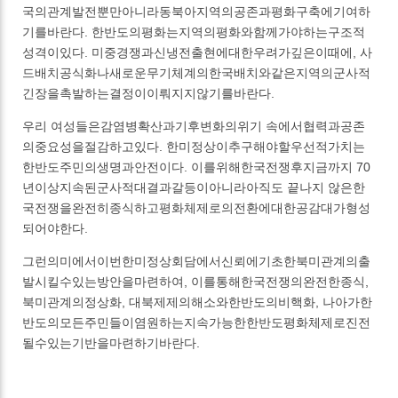
국의관계발전뿐만아니라동북아지역의공존과평화구축에기여하
기를바란다. 한반도의평화는지역의평화와함께가야하는구조적
성격이있다. 미중경쟁과신냉전출현에대한우려가깊은이때에, 사
드배치공식화나새로운무기체계의한국배치와같은지역의군사적
긴장을촉발하는결정이이뤄지지않기를바란다.
우리 여성들은감염병확산과기후변화의위기 속에서협력과공존
의중요성을절감하고있다. 한미정상이추구해야할우선적가치는
한반도주민의생명과안전이다. 이를위해한국전쟁후지금까지 70
년이상지속된군사적대결과갈등이아니라아직도 끝나지 않은한
국전쟁을완전히종식하고평화체제로의전환에대한공감대가형성
되어야한다.
그런의미에서이번한미정상회담에서신뢰에기초한북미관계의출
발시킬수있는방안을마련하여, 이를통해한국전쟁의완전한종식,
북미관계의정상화, 대북제제의해소와한반도의비핵화, 나아가한
반도의모든주민들이염원하는지속가능한한반도평화체제로진전
될수있는기반을마련하기바란다.