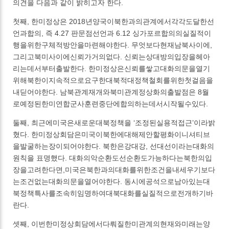
의견을 다음과 같이 밝히고자 한다.
첫째, 한미정상은 2018년양국이북한과의관계에서각각도달한선
언과합의, 즉 4.27 판문점선언과 6.12 싱가포르합의의실질적이
행을위한구체적방안을마련해야한다. 무엇보다현재남북사이에,
그리고북미사이에신뢰가거의없다. 신뢰는상대방의입장을헤아
리는데서부터출발한다. 한미정상은신뢰를쌓고대화의문을열기
위해북한이지속적으로요구한대북적대정책철회를위한첫걸음을
내딛어야한다. 남북관계재개와북미관계정상화의출발점은 8월
로예정된한미연합군사훈련중단에합의하는데서시작될수있다.
둘째, 최근에미국은새로운대북정책을 ‘조정된실용적접근’이라밝
혔다. 한미정상회담은미국이북한에대해제안할평화이니셔티브
을발굴하는장이되어야한다. 북한은강대강, 선대선이라는대화의
원칙을 표명했다. 대화의악순환도선순환도가능하다는북한의입
장을고려한다면,미국은북한과의대화를위한조건을내세우기보다
는조건없는대화의문을열어야한다. 동시에공석으로남아있는대
북정책특사를조속히임명하여대북대화를실질적으로전개하기바
란다.
셋째, 이번한미정상회담에서다뤄질한미관계의현재와미래는양