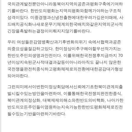
국의관계발전뿐만아니라동북아지역의공존과평화구축에기여하
기를바란다. 한반도의평화는지역의평화와함께가야하는구조적
성격이있다. 미중경쟁과신냉전출현에대한우려가깊은이때에, 사
드배치공식화나새로운무기체계의한국배치와같은지역의군사적
긴장을촉발하는결정이이뤄지지않기를바란다.
우리 여성들은감염병확산과기후변화의위기 속에서협력과공존
의중요성을절감하고있다. 한미정상이추구해야할우선적가치는
한반도주민의생명과안전이다. 이를위해한국전쟁후지금까지 70
년이상지속된군사적대결과갈등이아니라아직도 끝나지 않은한
국전쟁을완전히종식하고평화체제로의전환에대한공감대가형성
되어야한다.
그런의미에서이번한미정상회담에서신뢰에기초한북미관계의출
발시킬수있는방안을마련하여, 이를통해한국전쟁의완전한종식,
북미관계의정상화, 대북제제의해소와한반도의비핵화, 나아가한
반도의모든주민들이염원하는지속가능한한반도평화체제로진전
될수있는기반을마련하기바란다.