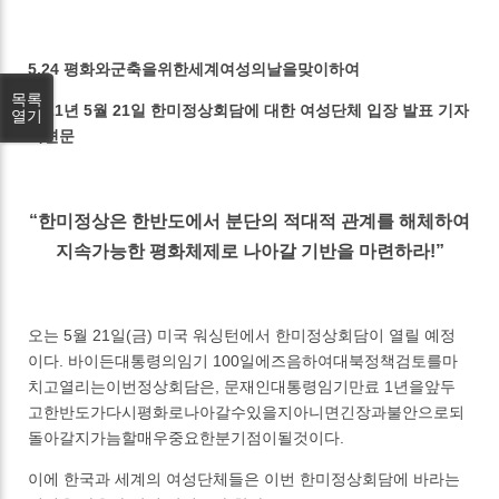
5.24 평화와군축을위한세계여성의날을맞이하여
목록
2021년 5월 21일 한미정상회담에 대한 여성단체 입장 발표 기자
열기
회견문
“한미정상은 한반도에서 분단의 적대적 관계를 해체하여
지속가능한 평화체제로 나아갈 기반을 마련하라!”
오는 5월 21일(금) 미국 워싱턴에서 한미정상회담이 열릴 예정
이다. 바이든대통령의임기 100일에즈음하여대북정책검토를마
치고열리는이번정상회담은, 문재인대통령임기만료 1년을앞두
고한반도가다시평화로나아갈수있을지아니면긴장과불안으로되
돌아갈지가늠할매우중요한분기점이될것이다.
이에 한국과 세계의 여성단체들은 이번 한미정상회담에 바라는