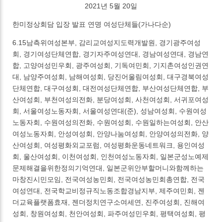
2021년 5월 20일
한미정상회담 입장 발표 연명 여성단체들(가나다순)
6.15남측위여성본부, 감리교여성지도력개발원, 경기광주여성
회, 경기여성단체연합, 경기자주여성연대, 경남여성연대, 경남연
합, 고양여성민우회, 광주여성회, 기독여민회, 기지촌여성인권연
대, 남양주여성회, 남해여성회, 당진어울림여성회, 대구경북여성
단체연합, 대구여성회, 대전여성단체연합, 부산여성단체연합, 부
산여성회, 부천여성의전화, 분당여성회, 사천여성회, 서귀포여성
회, 서울여성노동자회, 서울여성연대(준), 성남여성회, 수원여성
노동자회, 수원여성의전화, 수원여성회, 수원일하는여성회, 안산
여성노동자회, 안성여성회, 안양나눔여성회, 안양여성의전화, 양
산여성회, 여성평화외교포럼, 여성평화운동네트워크, 용인여성
회, 울산여성회, 이천여성회, 인천여성노동자회, 일본군성노예제
문제해결을위한정의기억연대, 일본군위안부할머니와함께하는
마창진시민모임, 전국여성농민회, 전국여성농민회총연합, 전국
여성연대, 전국학교비정규직노동조합경남지부, 제주여민회, 젠
더교육플랫폼효재, 젠더정치연구소여세연, 진주여성회, 진해여
성회, 창원여성회, 천안여성회, 파주여성민우회, 평택여성회, 평