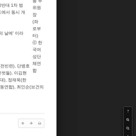
총 부
병반대 1차 범
위원
도에서 동시 개
장
(좌
로부
의 날에' 이라
터)
ⓒ 한
국여
성단
체연
전빈련), 단병호
합
은벗들), 이김현
대), 정재욱(한
운동연합), 최인순(보건의
?