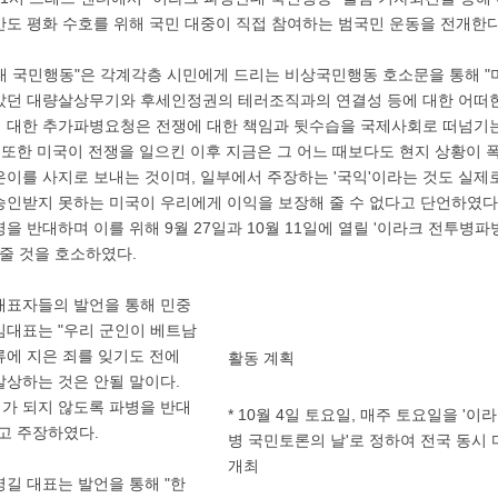
반도 평화 수호를 위해 국민 대중이 직접 참여하는 범국민 운동을 전개한다
대 국민행동"은 각계각층 시민에게 드리는 비상국민행동 호소문을 통해 "
았던 대량살상무기와 후세인정권의 테러조직과의 연결성 등에 대한 어떠
 대한 추가파병요청은 전쟁에 대한 책임과 뒷수습을 국제사회로 떠넘기
. 또한 미국이 전쟁을 일으킨 이후 지금은 그 어느 때보다도 현지 상황이
은이를 사지로 보내는 것이며, 일부에서 주장하는 '국익'이라는 것도 실제
승인받지 못하는 미국이 우리에게 이익을 보장해 줄 수 없다고 단언하였다
을 반대하며 이를 위해 9월 27일과 10월 11일에 열릴 '이라크 전투병
 줄 것을 호소하였다.
대표자들의 발언을 통해 민중
임대표는 "우리 군인이 베트남
류에 지은 죄를 잊기도 전에
활동 계획
살상하는 것은 안될 말이다.
가 되지 않도록 파병을 반대
* 10월 4일 토요일, 매주 토요일을 '이
라고 주장하였다.
병 국민토론의 날'로 정하여 전국 동시 
개최
영길 대표는 발언을 통해 "한