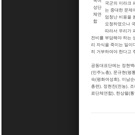
국여
국군의 이라크 
성단
는 중대한 문제이
체연
엄청난 비용을 
합
요청하였으나 국
따라서 우리가 
전비를 부담해야 하는 상
리 자식을 죽이는 일이다
히 거부하여야 한다고 
공동대표단에는 정현백(
(민주노총), 문규현(평
숙(평화여성회), 이남순
총련), 정현찬(전농),
료단체연합), 한상렬(통