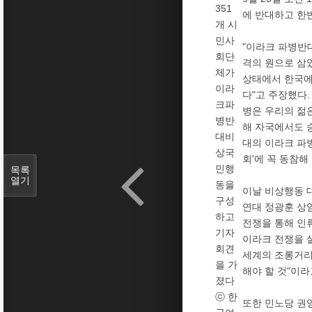
351
에 반대하고 한
개 시
민사
"이라크 파병반
회단
격의 원으로 삼
체가
상태에서 한국에
이라
다"고 주장했다
크파
병은 우리의 젊
병반
해 자국에서도 
대비
대의 이라크 파병
상국
회'에 꼭 동참해
민행
목록
열기
동을
이날 비상행동 
구성
연대 정광훈 상
하고
전쟁을 통해 인
기자
이라크 전쟁을 
회견
세계의 조롱거리
을 가
해야 할 것"이
졌다
ⓒ 한
또한 민노당 권