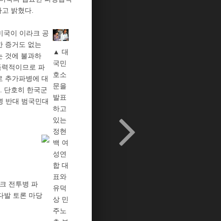
고 밝혔다.
미국이 이라크 공
한 증거도 없는
▲ 대
는 것에 불과하
국민
 폭력적이므로 파
호소
로 추가파병에 대
문을
. 단호히 한국군
발표
파병 반대 범국민대
하고
있는
정현
백 여
성연
합 대
표와
라크 전투병 파
유덕
다발 토론 마당
상 민
주노