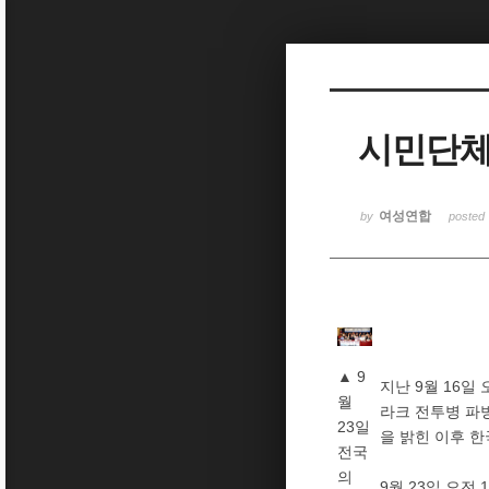
Sketchbook5, 스케치북5
시민단체
Sketchbook5, 스케치북5
여성연합
by
posted
▲ 9
지난 9월 16일
월
라크 전투병 파
23일
을 밝힌 이후 
전국
의
9월 23일 오전