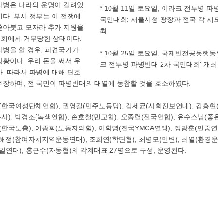
파병은 나라의 운명이 걸려있
* 10월 11일 토요일, 이라크 전투병 파
다. 부시 정부는 이 전쟁에
국민대회: 서울시청 광장과 전국 각 시
쏟아붓고 모자라 추가 지원을
최
회에서 거부당한 상태이다.
파병을 할 경우, 파견국가가
* 10월 25일 토요일, 국제반전공동행동
황이다. 우리 돈을 써서 우
크 전투병 파병반대 2차 국민대회' 개최
. 따라서 파병에 대해 단호
주장하며, 전 국민이 파병반대의 대열에 동참할 것을 호소하였다.
한국여성단체연합), 권영길(민주노동당), 김세균(사회진보연대), 김흥현(
통사), 박경조(녹색연합), 손호철(민교협), 오종렬(전국연합), 유수스님(좋
(한국노총), 이종회(노동자의힘), 이학영(전국YMCA연맹), 정광훈(민중연
 조해정(참여자치지역운동연대), 조희연(학단협), 최병모(민변), 최열(환경
일연대), 홍근수(자동협)의 각계대표 27명으로 구성, 운영된다.