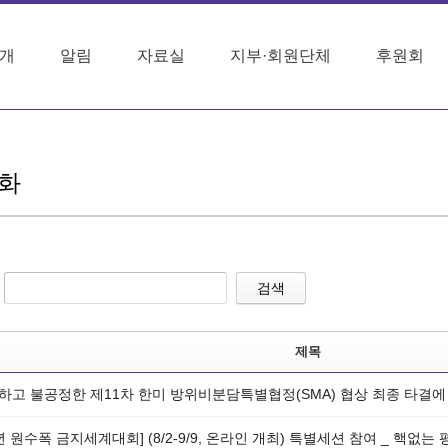
개
알림
자료실
지부·회원단체
후원회
화
검색
제목
하고 불공정한 제11차 한미 방위비분담특별협정(SMA) 협상 최종 타결
0년 원수폭 금지세계대회] (8/2-9/9, 온라인 개최) 특별세션 참여 _ 핵