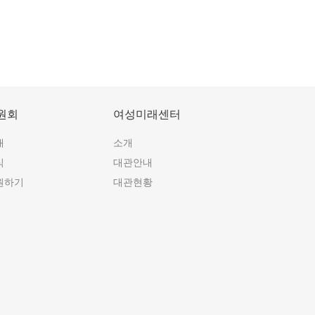
원회
여성미래센터
개
소개
식
대관안내
원하기
대관현황