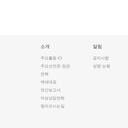
소개
알림
주요활동·CI
공지사항
주요선언문·정관
성명·논평
연혁
역대대표
연간보고서
여성상담전화
찾아오시는길