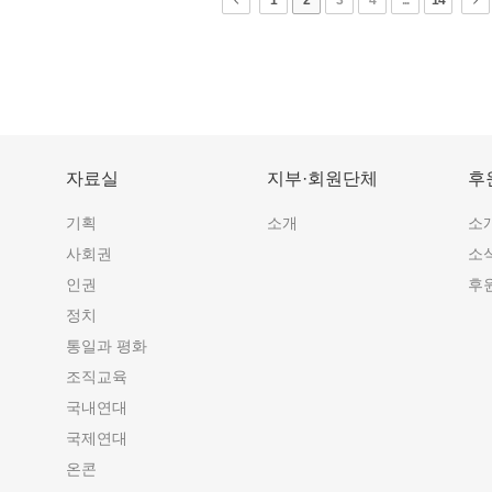
1
2
3
4
...
14
자료실
지부·회원단체
후
기획
소개
소
사회권
소
인권
후
정치
통일과 평화
조직교육
국내연대
국제연대
온콘