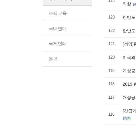
124
역할
조직교육
123
한반도 
국내연대
122
한반도
국제연대
121
[성명
120
미국의 
온콘
119
개성공
118
2019
117
개성공단
[긴급
116