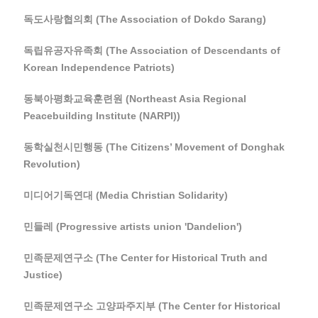
독도사랑협의회 (The Association of Dokdo Sarang)
독립유공자유족회 (The Association of Descendants of
Korean Independence Patriots)
동북아평화교육훈련원 (Northeast Asia Regional
Peacebuilding Institute (NARPI))
동학실천시민행동 (The Citizens’ Movement of Donghak
Revolution)
미디어기독연대 (Media Christian Solidarity)
민들레 (Progressive artists union 'Dandelion')
민족문제연구소 (The Center for Historical Truth and
Justice)
민족문제연구소 고양파주지부 (The Center for Historical