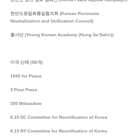
한반도중립화통일협의회 (Korean Peninsula
Neutralization and Unification Council)
흥사단 (Young Korean Academy (Hung Sa Dahn))
미국 단체 (98개)
1040 for Peace
3 Pour Press
350 Milwaukee
6.15 DC Committee for Reunification of Korea
6.15 NY Committee for Reunification of Korea