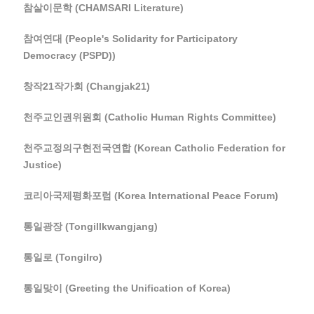
참살이문학 (CHAMSARI Literature)
참여연대 (People's Solidarity for Participatory
Democracy (PSPD))
창작21작가회 (Changjak21)
천주교인권위원회 (Catholic Human Rights Committee)
천주교정의구현전국연합 (Korean Catholic Federation for
Justice)
코리아국제평화포럼 (Korea International Peace Forum)
통일광장 (Tongillkwangjang)
통일로 (Tongilro)
통일맞이 (Greeting the Unification of Korea)