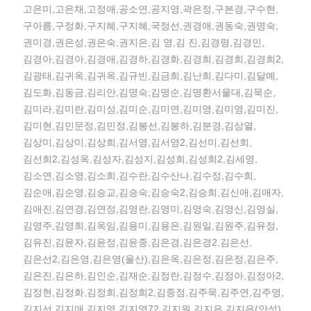
고은미,고은채,고정애,공소연,공지영,곽은정,구본경,구수현,
구아름,구정화,구지혜,구지혜,국정선,권경애,권동숙,권명숙,
권미경,권은성,권은숙,권지은,김 영,김 진,김경령,김경민,
김경아,김경아,김경애,김경하,김경화,김경희,김경희,김경희2,
김광태,김귀옥,김귀옥,김규빈,김금희,김난희,김다미,김달예,
김도화,김동금,김리안,김명숙,김명순,김명환서울대,김묵순,
김미라,김미란,김미성,김미순,김미연,김미영,김미영,김미진,
김미현,김민문정,김민정,김봉선,김봉하,김분경,김삼열,
김상미,김상미,김상희,김서영,김서영2,김선미,김선희,
김선희2,김성옥,김성자,김성지,김성희,김성희2,김세영,
김소연,김소영,김소희,김수란,김수산나,김수정,김수희,
김순애,김순영,김승교,김승숙,김승숙2,김승희,김신애,김애자,
김애진,김연경,김연정,김영란,김영미,김영숙,김영신,김영실,
김영주,김영희,김옥임,김용미,김용은,김원일,김원주,김유정,
김유진,김윤자,김윤정,김윤종,김은경,김은경2,김은선,
김은선2,김은영,김은영(울산),김은옥,김은정,김은정,김은주,
김은진,김은하,김인순,김재순,김정란,김정수,김정아,김정아2,
김정현,김정화,김정희,김정희2,김종점,김주묵,김주연,김주영,
김지선,김지애,김지영,김지영72,김지원,김지은,김지은(안성),