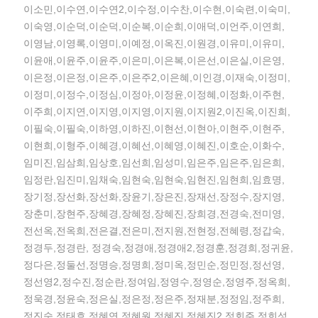
이소민,이수연,이수연2,이수정,이수찬,이수현,이숙련,이숙미,
이숙영,이순덕,이순덕,이순복,이순희,이애덕,이언주,이연희,
이영남,이영록,이영미,이예정,이옥진,이원경,이유미,이유미,
이윤애,이윤주,이윤주,이은미,이은복,이은선,이은실,이은영,
이은정,이은정,이은주,이은주2,이은혜,이인경,이재숙,이정미,
이정미,이정수,이정심,이정아,이정윤,이정혜,이정화,이주현,
이주희,이지연,이지영,이지영,이지원,이지원2,이진옥,이진희,
이필숙,이필숙,이하영,이하진,이현선,이현아,이현주,이현주,
이현희,이형주,이혜경,이혜선,이혜영,이혜진,이호순,이화수,
임미진,임삼희,임상호,임선희,임성미,임은주,임은주,임은희,
임정란,임진미,임채숙,임현숙,임현숙,임현진,임현희,임효명,
장기정,장선화,장선화,장윤기,장은진,장재선,장정수,장지영,
장춘미,장현주,장혜경,장혜정,장혜진,장희경,전경숙,전미영,
전선옥,전옥희,전은결,전은미,전지원,전현정,전혜령,정갑숙,
정경두,정경란, 정경숙,정경애,정경애2,정경훈,정경희,정귀윤,
정다은,정둘선,정명승,정명희,정미옥,정민순,정민정,정선영,
정선영2,정수진,정순란,정여임,정영수,정영순,정영주,정옥희,
정욱경,정윤숙,정은실,정은정,정은주,정재분,정정임,정주희,
정진숙,정태효,정혜연,정혜원,정혜진,정혜진2,정회주,정희성,