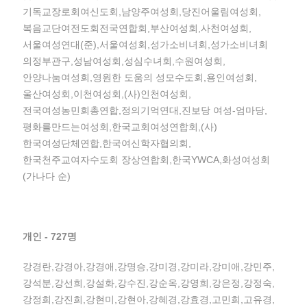
기독교장로회여신도회,남양주여성회,당진어울림여성회,
복음교단여전도회전국연합회,부산여성회,사천여성회,
서울여성연대(준),서울여성회,성가소비녀회,성가소비녀회
의정부관구,성남여성회,성심수녀회,수원여성회,
안양나눔여성회,영원한 도움의 성모수도회,용인여성회,
울산여성회,이천여성회,(사)인천여성회,
전국여성농민회총연합,정의기억연대,진보당 여성-엄마당,
평화를만드는여성회,한국교회여성연합회,(사)
한국여성단체연합,한국여신학자협의회,
한국천주교여자수도회 장상연합회,한국YWCA,화성여성회
(가나다 순)
개인 - 727명
강경란,강경아,강경애,강명승,강미경,강미라,강미애,강민주,
강석분,강선희,강설화,강수진,강순옥,강영희,강은정,강정숙,
강정희,강진희,강현미,강현아,강혜경,강효경,고민희,고유경,