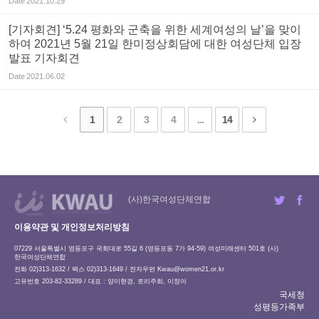
Date
2021.10.29
[기자회견] ‘5.24 평화와 군축을 위한 세계여성의 날’을 맞이
하여 2021년 5월 21일 한미정상회담에 대한 여성단체 입장
발표 기자회견
Date
2021.06.02
1
2
3
4
...
14
(사)한국여성단체연합
이용약관 및 개인정보처리방침
07229 서울특별시 영등포구 국회대로 55길 6 (영등포동 7가 94-59) 여성미래센터 501호 (사)
한국여성단체연합
전화 02)313-1632 / 팩스 02)313-1649 / 전자우편
Kwau@women21.or.kr
고유번호 203-82-33289 / 대표 : 양이현경, 로리주희, 이정아
국세청
성평등가족부