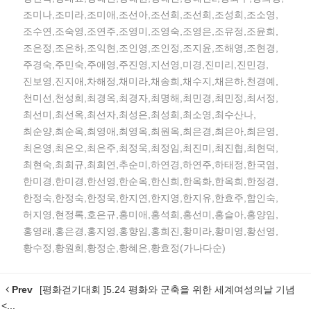
조미나,조미라,조미애,조선아,조선희,조선희,조성희,조소영,
조수연,조숙영,조연주,조영미,조영숙,조영은,조유정,조윤희,
조은정,조은하,조익현,조인영,조인정,조지윤,조해영,조현경,
주경숙,주민숙,주애영,주진영,지선영,미경,진미리,진민경,
진보영,진지애,차해정,채미라,채송희,채수지,채은하,천경예,
천미선,천성희,최경옥,최경자,최명해,최민경,최민정,최서정,
최선미,최선옥,최선자,최성은,최성희,최소영,최수산나,
최순양,최순옥,최영애,최영옥,최원옥,최은경,최은아,최은영,
최은영,최은오,최은주,최정욱,최정임,최진미,최진협,최현덕,
최현숙,최희규,최희연,추순미,하연경,하연주,하태정,한국염,
한미경,한미경,한선영,한순옥,한신희,한옥화,한옥희,한정경,
한정숙,한정숙,한정욱,한지연,한지영,한지유,한효주,함인숙,
허지영,현정록,호은규,홍미애,홍석희,홍선미,홍슬아,홍양임,
홍영래,홍은경,홍지영,홍향임,홍희진,황미라,황미영,황선영,
황수정,황원희,황정순,황혜은,황효정(가나다순)
Prev
[평화걷기대회 ]5.24 평화와 군축을 위한 세계여성의날 기념
<...