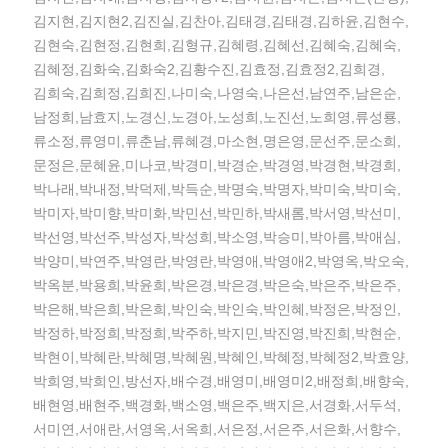
김지현,김지현2,김진실,김찬아,김태경,김태경,김하윤,김현수,
김현숙,김현정,김현희,김형규,김혜령,김혜선,김혜숙,김혜숙,
김혜정,김화숙,김화숙2,김황수진,김효정,김효정2,김희경,
김희숙,김희정,김희진,나미숙,나영숙,나은선,남연주,남은순,
남정희,남효지,노경신,노경아,노성희,노진선,노희영,류성룡,
류소정,류영미,류춘남,류혜경,마소현,명은영,문선주,문소희,
문정은,문혜윤,미나코,박경미,박경순,박경영,박경현,박경희,
박나래,박내정,박덕제,박득순,박명숙,박명자,박미숙,박미숙,
박미자,박미향,박미화,박민선,박민하,박새롬,박서영,박선미,
박선영,박선주,박성자,박성희,박소영,박승미,박아름,박애심,
박양미,박연주,박영란,박영란,박영애,박영애2,박영옥,박오숙,
박옥분,박용희,박윤희,박은경,박은경,박은숙,박은주,박은주,
박은해,박은희,박은희,박인숙,박인숙,박인혜,박정은,박정인,
박정하,박정희,박정희,박주하,박지민,박진영,박진희,박현순,
박현이,박혜란,박혜명,박혜원,박혜인,박혜정,박혜정2,박효양,
박희영,박희인,방선자,배수경,배영미,배영미2,배정희,배향숙,
배현영,배현주,백경화,백소영,백은주,백지은,서경화,서두석,
서미연,서애란,서영옥,서옥희,서은정,서은주,서은화,서향수,