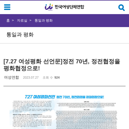
Sketchbook5, 스케치북5
Sketchbook5, 스케치북5
홈
자료실
통일과 평화
통일과 평화
[7.27 여성평화 선언문]정전 70년, 정전협정을
평화협정으로!
여성연합
2023.07.27
조회 수
924