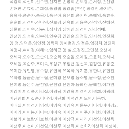
석경희,석선미,선수연,선지흔,손명희,손보경,손서정,손선영,
손해연,손효정,손희정,송경림,송경림(부산),송경진,송기춘,
송숙자,송순자,송용기,송은아,송은희,송지현,송혜영,송효순,
순순희,신경아,신나연,신보경,신옥희,신윤숙,신정인,신혜진,
심문희,심미숙,심유리,심지영,심해연,안경미,안김정애,
안선영,안성원,안수경,안수경,안연순,안정필,안지성,안진희,
양 정,양덕운,양연정,양옥희,양이현경,양정은,엄경희,엄진희,
여명자,여미경,여혜숙,염혜근,영 실,오경진,오민성,오선미,
오세자,오수진,오순이,오순희,오승임,오예원,오윤희,오하나,
오혜원,옥순주,우미숙,우상규,우정년,원선욱,원정연,유동준,
유미란,유민영,유수정,유연희,유옥화,유지훈,유한나,유현진,
유화영,윤금순,윤두림,윤미경,윤보영,윤소영,윤소정,윤소진,
윤여령,윤은주,윤진영,윤진영,윤현아,윤혜란,윤혜진,이가연,
이강미,이강숙,이강실,이경남,이경숙,이경진,이경희,이광례,
이권명희,이길순,이나영,이난희,이덕경,이도영,이동하,
이매실,이명경,이명선,이명숙,이명숙,이문우,이미경,이미경2,
이미라,이미봉,이미숙,이미숙,이미정,이미주,이미화,이민경,
이보라,이보람,이보현,이쁜이,이상규,이새라,이선영,이선옥,
이선우,이선이,이선임,이선주,이선화,이선화2,이선희,이성아,