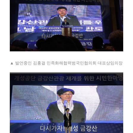
▲ 발언중인 김홍걸 민족화해협력범국민협의회 대표상임의장