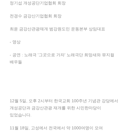
정기섭 개성공단기업협회 회장
전경수 금강산기업협회 회장
최윤 금강산관광재개 범강원도민 운동본부 상임대표
- 영상
- 공연 : 노래극 '그곳으로 가자' 노래극단 희망새와 뮤지컬
배우들
12월 5일, 오후 2시부터 한국교회 100주년 기념관 강당에서
개성공단과 금강산관광 재개를 위한 시민한마당이
있었습니다.
11월 18일, 고성에서 전국에서 약 1000여명이 모여