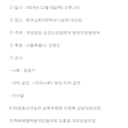
◎ 일시 : 2019년 12월 5일(목) 오후 2시
◎ 장소 : 한국교회100주년기념관 대강당
◎ 주최 : 개성공단 금강산관광재개 범국민운동본부
◎ 후원 : 서울특별시, 강원도
◎ 순서
- 사회 : 최광기
- 개막 공연 : <국악나루> 퓨전 타악 공연
- 인사말
6.15공동선언실천 남측위원회 이창복 상임대표의장
민족화해협력범국민협의회 김홍걸 대표상임의장