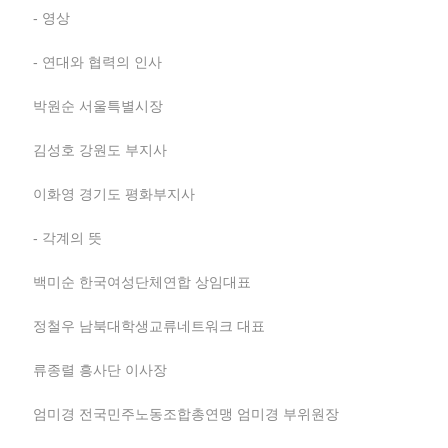
- 영상
- 연대와 협력의 인사
박원순 서울특별시장
김성호 강원도 부지사
이화영 경기도 평화부지사
- 각계의 뜻
백미순 한국여성단체연합 상임대표
정철우 남북대학생교류네트워크 대표
류종렬 흥사단 이사장
엄미경 전국민주노동조합총연맹 엄미경 부위원장