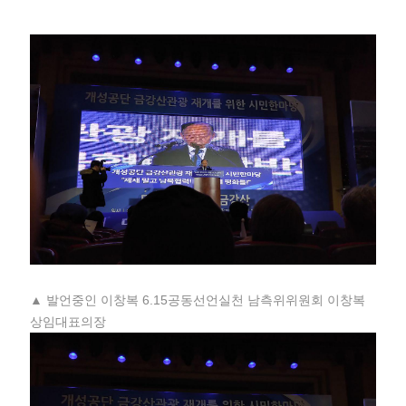
▲ 발언중인 이창복 6.15공동선언실천 남측위위원회 이창복
상임대표의장