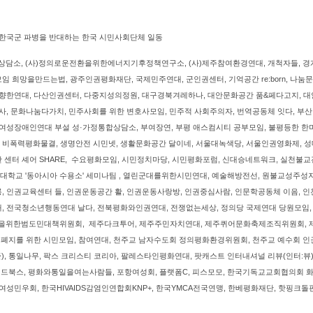
 한국군 파병을 반대하는 한국 시민사회단체 일동
력상담소, (사)정의로운전환을위한에너지기후정책연구소, (사)제주참여환경연대, 개척자들, 경
 희망을만드는법, 광주인권평화재단, 국제민주연대, 군인권센터, 기억공간 re:born, 나눔문
을향한연대, 다산인권센터, 다중지성의정원, 대구경북겨레하나, 대안문화공간 품&페다고지, 
사, 문화나눔다가치, 민주사회를 위한 변호사모임, 민주적 사회주의자, 번역공동체 잇다, 
여성장애인연대 부설 성·가정통합상담소, 부여장연, 부평 애스컴시티 공부모임, 불평등한 한
비폭력평화물결, 생명안전 시민넷, 생활문화공간 달이네, 서울대녹색당, 서울인권영화제,
 센터 셰어 SHARE, 수요평화모임, 시민정치마당, 시민평화포럼, 신대승네트워크, 실천불
연세대학교 '동아시아 수용소' 세미나팀 , 열린군대를위한시민연대, 예술해방전선, 원불교성주
 인권교육센터 들, 인권운동공간 활, 인권운동사랑방, 인권중심사람, 인문학공동체 이음, 
 전국청소년행동연대 날다, 전북평화와인권연대, 전쟁없는세상, 정의당 국제연대 당원모임, 
위한범도민대책위원회, 제주다크투어, 제주주민자치연대, 제주퀴어문화축제조직위원회, 
 폐지를 위한 시민모임, 참여연대, 천주교 남자수도회 정의평화환경위원회, 천주교 예수회 
준), 통일나무, 팍스 크리스티 코리아, 팔레스타인평화연대, 팟캐스트 인터내셔널 리뷰(인터:뷰
 레드북스, 평화와통일을여는사람들, 포항여성회, 플랫폼C, 피스모모, 한국기독교교회협의회
민우회, 한국HIVAIDS감염인연합회KNP+, 한국YMCA전국연맹, 한베평화재단, 핫핑크돌핀스, 흥사