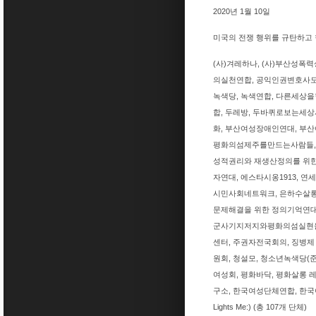
2020년 1월 10일
미국의 전쟁 행위를 규탄하고
(사)겨레하나, (사)부산성폭
의실천연합, 공익인권변호사모임
녹색당, 녹색연합, 다른세상
합, 두레방, 두바퀴로보는세상
화, 부산여성장애인연대, 부산
평화의섬제주를만드는사람들, 
성적권리와 재생산정의를 위한
자연대, 에스타시옹1913, 
시민사회네트워크, 은하수살롱,
문제해결을 위한 정의기억연대,
군사기지저지와평화의섬실현을
센터, 주권자전국회의, 징병제
원회, 청설모, 청소년녹색당(
여성회, 평화바닥, 평화살롱
구소, 한국여성단체연합, 한국여성
Lights Me:) (총 107개 단체)