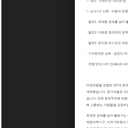
▷ 장소 : 주한미군 대사관 앞
▷
순서 (※
사회 : 이용석 전
- 발언1. 최재훈 경계를 넘어
- 발언2. 이태호 참여연대 정
- 발언3. 문아영 피스모모 대표
- 기자회견문 낭독 : 정은아
- 전쟁 반대 다이 인(die-in)
여성연합을 포함한 107개 한국
개최했습니다. 참가자들은 이라
습니다. 또한 호르무츠해 파병
해 고통받는 사람들을 상징하는 
최재천 경계를 넘어 활동가는 
제원자력기구, 미국 CIA 등