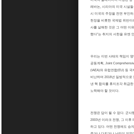
레바논, 시리아의 미국 시설들
시 미국의 주장을 전면 부인하
헌장을 비롯한 국제법 위반이라
사를 살해한 것은 그 어떤 이
했다”는 취지의 서한을 유엔
우리는 이번 사태의 책임이 명
공동계획, Joint Compreh
(IAEA)와 유럽연합(EU)
비난하며 2018년 일방적으로
낸 핵 합의를 휴지조각 취급한
노력해야 할 것이다.
전쟁은 답이 될 수 없다. 군사
2003년 이라크 전쟁, 그 이
하고 있다. 어떤 전쟁에도 승
죽거나 다치거나 난민이 되었다