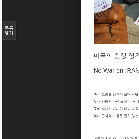
목록
열기
미국의 전쟁 행
No War on IRAN
미국 트럼프 정부가 절대 용납할
부대 사령관 가셈 솔레이마니를 
곳에 지대지 미사일 십여 발을
역시 군사력 사용은 원치 않는
미국의 솔레이마니 사령관 등 암