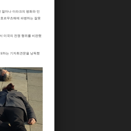
연 얼마나 이라크의 평화와 민
 호르무츠해에 파병하는 잘못
서 미국의 전쟁 행위를 비판했
반대하는 기자회견문을 낭독했