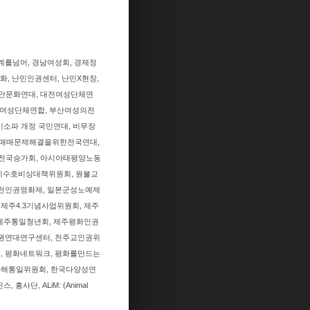
계를넘어, 경남여성회, 경제정
화, 난민인권센터, 난민X현장,
대안문화연대, 대전여성단체연
부산여성단체연합, 부산여성의전
미소파 개정 국민연대, 비무장
 성매매문제해결을위한전국연대,
교전국승가회, 아시아태평양노동
성지수호비상대책위원회, 원불교
인천인권영화제, 일본군성노예제
제주4.3기념사업위원회, 제주
제주통일청년회, 제주평화인권
인권연대연구센터, 천주교인권위
), 평화네트워크, 평화를만드는
 화해통일위원회, 한국다양성연
단, ALiM: (Animal