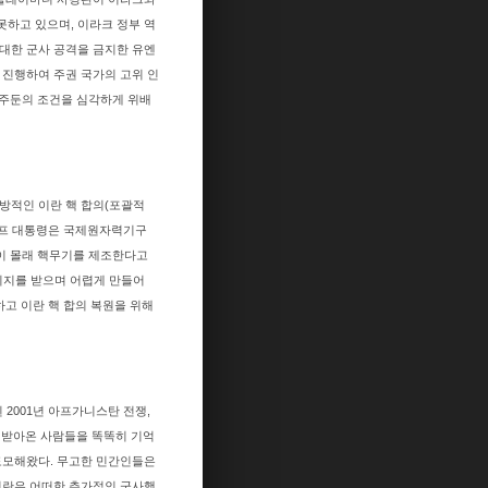
못하고 있으며, 이라크 정부 역
 대한 군사 공격을 금지한 유엔
 진행하여 주권 국가의 고위 인
 주둔의 조건을 심각하게 위배
일방적인 이란 핵 합의(포괄적
던 트럼프 대통령은 국제원자력기구
란이 몰래 핵무기를 제조한다고
지지를 받으며 어렵게 만들어
하고 이란 핵 합의 복원을 위해
 2001년 아프가니스탄 전쟁,
통 받아온 사람들을 똑똑히 기억
 도모해왔다. 무고한 민간인들은
 이란은 어떠한 추가적인 군사행