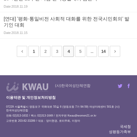
Date
2018.11.19
[연대] '평화·통일비전 사회적 대화를 위한 전국시민회의' 발
기인 대회
Date
2018.11.15
1
2
3
4
5
...
14
(사)한국여성단체연합
이용약관 및 개인정보처리방침
07229 서울특별시 영등포구 국회대로 55길 6 (영등포동 7가 94-59) 여성미래센터 501호 (사)
한국여성단체연합
전화 02)313-1632 / 팩스 02)313-1649 / 전자우편
Kwau@women21.or.kr
고유번호 203-82-33289 / 대표 : 양이현경, 로리주희, 이정아
국세청
성평등가족부