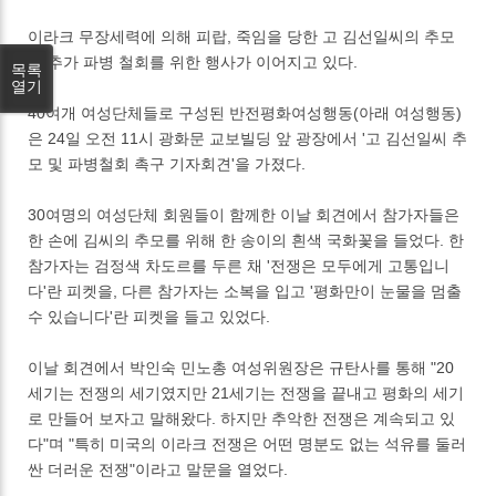
이라크 무장세력에 의해 피랍, 죽임을 당한 고 김선일씨의 추모
및 추가 파병 철회를 위한 행사가 이어지고 있다.
목록
열기
40여개 여성단체들로 구성된 반전평화여성행동(아래 여성행동)
은 24일 오전 11시 광화문 교보빌딩 앞 광장에서 '고 김선일씨 추
모 및 파병철회 촉구 기자회견'을 가졌다.
30여명의 여성단체 회원들이 함께한 이날 회견에서 참가자들은
한 손에 김씨의 추모를 위해 한 송이의 흰색 국화꽃을 들었다. 한
참가자는 검정색 차도르를 두른 채 '전쟁은 모두에게 고통입니
다'란 피켓을, 다른 참가자는 소복을 입고 '평화만이 눈물을 멈출
수 있습니다'란 피켓을 들고 있었다.
이날 회견에서 박인숙 민노총 여성위원장은 규탄사를 통해 "20
세기는 전쟁의 세기였지만 21세기는 전쟁을 끝내고 평화의 세기
로 만들어 보자고 말해왔다. 하지만 추악한 전쟁은 계속되고 있
다"며 "특히 미국의 이라크 전쟁은 어떤 명분도 없는 석유를 둘러
싼 더러운 전쟁"이라고 말문을 열었다.