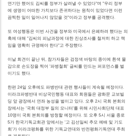
연기만 했어도 김씨를 정부가 살려낼 수 있었다"며 "우리 정부
에 생명이 어떠한 가치보다 존귀하다는 원칙이 있었다면 이런
끔찍한 일이 일어나지 않았을 것"이라고 정부를 공격했다.
또 여성행동은 이번 사건을 정부와 미국에서 은폐하려 했다는 의
혹에 대해 "김씨의 피납과정에 대한 진상조사를 철저히 하고 책
임을 명확히 규명해야 한다"고 주장했다.
이날 회견이 끝난 뒤, 참가자들은 검정색 바탕의 종이에 흰색 물
감으로 손도장을 찍어 '파병철회' 글씨를 만드는 퍼포먼스를 벌
이기도 했다.
한편 24일 오후에도 파병반대 관련 행사들이 계속될 예정이다.
이라크파병반대 비상국민행동 대표와 회원들은 광화문 교보빌
딩 앞 광장에서 연좌 농성을 벌이고 있다. 오후 2시 국회 본회의
장에서는 '국회 대정부 질의 모니터'를 위해 시민사회단체 대표
10명이 국회 본회의를 방청할 예정이다. 또 오후 5시 서울 종로
5가 한국기독교회관 앞에서는 '고 김선일씨 추모 예배 및 기도
회'가 이라크평화를 위한 기독교연대와 반전평화기독연대 주최
로 개최된다.