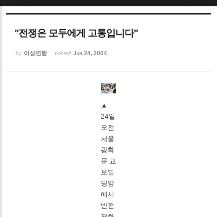
Sketchbook5, 스케치북5
"전쟁은 모두에게 고통입니다"
여성연합
Jun 24, 2004
by
posted
Sketchbook5, 스케치북5
▲
24일
오전
서울
광화
문 교
보빌
딩앞
에서
반전
평화