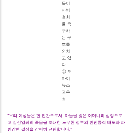
들이
파병
철회
를 촉
구하
는 구
호를
외치
고 있
다.
ⓒ 오
마이
뉴스
권우
성
"우리 여성들은 한 인간으로서, 아들을 잃은 어머니의 심정으로
고 김선일씨의 죽음을 초래한 노무현 정부의 반인륜적 태도와 파
병강행 결정을 강력히 규탄합니다."