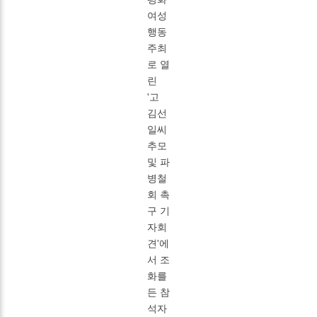
여성
행동
주최
로 열
린
'고
김선
일씨
추모
및 파
병철
회 촉
구 기
자회
견'에
서 조
화를
든 참
석자