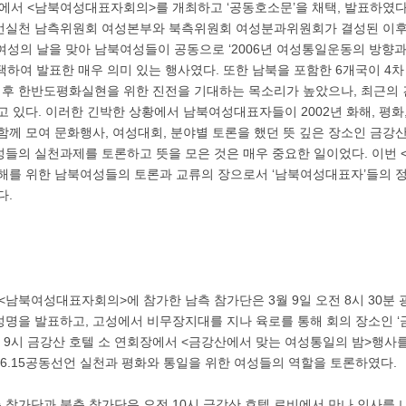
산에서 <남북여성대표자회의>를 개최하고 ‘공동호소문’을 채택, 발표하였다
선언실천 남측위원회 여성본부와 북측위원회 여성분과위원회가 결성된 이후
8여성의 날을 맞아 남북여성들이 공동으로 ‘2006년 여성통일운동의 방향
택하여 발표한 매우 의미 있는 행사였다. 또한 남북을 포함한 6개국이 4
 이후 한반도평화실현을 위한 진전을 기대하는 목소리가 높았으나, 최근의
고 있다. 이러한 긴박한 상황에서 남북여성대표자들이 2002년 화해, 평화
함께 모여 문화행사, 여성대회, 분야별 토론을 했던 뜻 깊은 장소인 금강
성들의 실천과제를 토론하고 뜻을 모은 것은 매우 중요한 일이었다. 이번
화해를 위한 남북여성들의 토론과 교류의 장으로서 ‘남북여성대표자’들의 
다.
 <남북여성대표자회의>에 참가한 남측 참가단은 3월 9일 오전 8시 30분
성명을 발표하고, 고성에서 비무장지대를 지나 육로를 통해 회의 장소인 ‘
녁 9시 금강산 호텔 소 연회장에서 <금강산에서 맞는 여성통일의 밤>행사를
 6.15공동선언 실천과 평화와 통일을 위한 여성들의 역할을 토론하였다.
측 참가단과 북측 참가단은 오전 10시 금강산 호텔 로비에서 만나 인사를 나