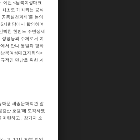
. 이번 <남북여성대표
 최초로 개최되는 공식
과 공동실천과제’를 논의
차 6자회담에서 합의하여
 긴박한 한반도 주변정세
, 성평등의 주체로서 여
산에서 만나 통일과 평화
 <남북여성대표자회의>
정규적인 만남을 위한 계
 광화문 세종문화회관 앞
금강산 호텔’에 도착하였
 마련하고 , 참가자 소
누고, 10시 30분 회의