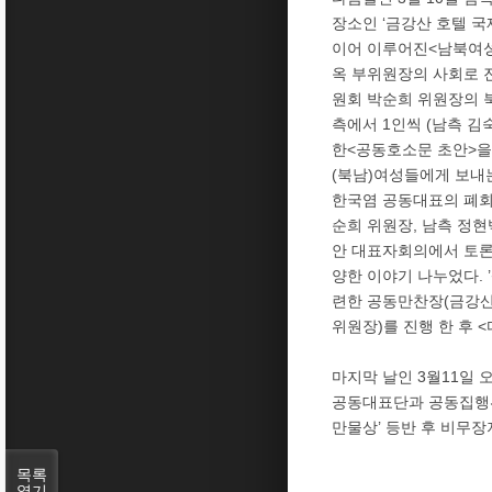
장소인 ‘금강산 호텔 국
이어 이루어진<남북여성
옥 부위원장의 사회로 
원회 박순희 위원장의 
측에서 1인씩 (남측 김
한<공동호소문 초안>을
(북남)여성들에게 보내
한국염 공동대표의 폐회
순희 위원장, 남측 정현
안 대표자회의에서 토론 
양한 이야기 나누었다. 
련한 공동만찬장(금강산 
위원장)를 진행 한 후 
마지막 날인 3월11일 
공동대표단과 공동집행위
만물상’ 등반 후 비무장
목록
열기