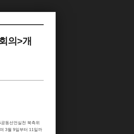
자회의>개
.15공동선언실천 북측위
여 3월 9일부터 11일까