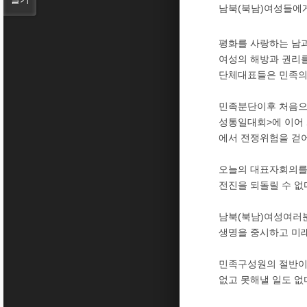
남북(북남)여성들에
평화를 사랑하는 남과
여성의 해방과 권리를 
단체대표들은 민족의 
민족분단이후 처음으
성통일대회>에 이어 
에서 전쟁위험을 걷어
오늘의 대표자회의를 
전진을 되돌릴 수 없
남북(북남)여성여러분
생명을 중시하고 미
민족구성원의 절반이상
없고 못해낼 일도 없