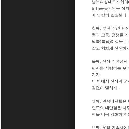
남북여성대표자회의(
6.15공동선언을 실
에 열렬히 호소한다.
첫째, 분단은 7천만
행과 고통, 전쟁을 
남북(북남)여성들은 
잡고 힘차게 전진하자
둘째, 전쟁은 여성의
평화를 사랑하는 우리
가자.
이 땅에서 전쟁과 군
김없이 떨치자.
셋째, 민족대단합은 
민족의 대단결은 자주
력을 더욱 강화하여
넷째, 우리 민족사에