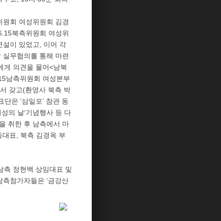
측위원회 여성위원회 김경
6.15북측위원회 여성위
설이 있었고, 이어 각
날 실무협의를 통해 마련
에게 의견을 물어<남북
.15남측위원회 여성본부
서 갖고(환영사 북측 박
표단은 ‘삼일포’ 참관 동
여성의 날‘기념행사 등 다
을 취한 후 남측에서 마
대표, 북측 김경옥 부
 남측 정현백 상임대표 및
남측참가자들은 ‘금강산