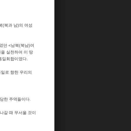
북(북과 남)의 여성
던 <남북(북남)여
을 실천하여 이 땅
 통일회합이였다.
통일로 향한 우리의
당한 주역들이다.
나갈 때 무서울 것이