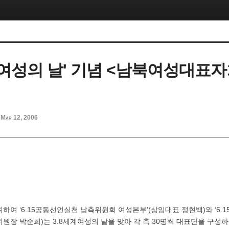
세계여성의 날' 기념 <남북여성대표
Mar 12, 2006
 위하여 ‘6.15공동선언실천 남측위원회 여성본부’(상임대표 정현백)와 ‘6
원장 박순희)는 3.8세계여성의 날을 맞아 각 측 30명씩 대표단을 구성하