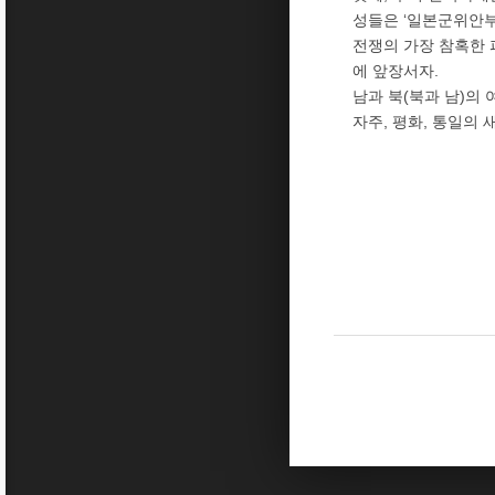
성들은 ‘일본군위안부
전쟁의 가장 참혹한
에 앞장서자.
남과 북(북과 남)의
자주, 평화, 통일의