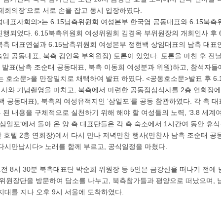
제회의장’으로 서로 손을 잡고 동시 입장하였다.
대표자회의>는 6.15남측위원회 여성본부 한국염 공동대표와 6.15북
진행되었다. 6.15북측위원회 여성위원회 김경옥 부위원장의 개회인사 후 
북측 대표연설과 6.15남측위원회 여성본부 정현백 상임대표의 남측 대표연
숙임 공동대표, 북측 김인옥 부위원장) 토론이 있었다. 토론을 마친 후 전
 발표(남측 조순태 공동대표, 북측 이동희 여성분과 위원)하고, 참석자들
는 호소문>을 만장일치로 채택하여 발표 하였다. <공동호소문>발표 후 6
사와 기념촬영을 마치고, 북측에서 마련한 공동점심식사를 2층 연회장에
백 공동대표), 북측의 여성유적지인 ‘삼일포’를 공동 참관하였다. 각 측 대
된 내용을 구체적으로 실천하기 위해 해야 할 여성들의 노력, ‘3.8 세계
’삼일포‘에서 돌아 온 양 측 대표단들은 각 측 숙소에서 1시간여 동안 휴식
호텔 2층 연회장)에서 다시 만나 저녁만찬 행사(만찬사 남측 조순태 공동
<다시만납시다> 노래를 함께 부르고, 공식일정을 마쳤다.
오전 8시 30분 북측대표단 박순희 위원장 등 5인은 금강산을 떠나기 전에
원장단을 방문하여 담소를 나누고, 북측참가들과 평양으로 떠났으며, 
지대를 지나 오후 9시 서울에 도착하였다.