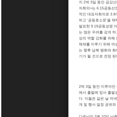
지 2박 3일 동안 금강
자회의>는 6.15공동
적인 대표자회의로 3.
하고 ‘공동호소문’을 채
발표한 9.19공동성명
는 많은 우려를 갖게 하
성의 역할 강화를 위해 
체제를 이루기 위해 여
는 향후 남북 평화와 
기가 될 것으로 전망 된
2박 3일 동안 이루어진
에서 출발에 앞서 출발
다. 이들은 같은 날 저
개 및 행사 일정 공유와
다음날인 3월 10일 남